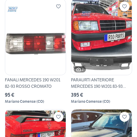
2
FANALI MERCEDES 190 W201
PARAURTI ANTERIORE
82-93 ROSSO CROMATO
MERCEDES 190 W201 83-93
LOOK EV
95 €
395 €
Mariano Comense
(
CO
)
Mariano Comense
(
CO
)