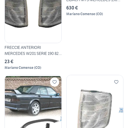
W201
630 €
Mariano Comense
(
CO
)
FRECCIE ANTERIORI
MERCEDES W201 SERIE 190 82-
93
23 €
Mariano Comense
(
CO
)