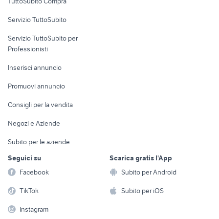
TuttoSubito Compra
commerciali
Servizio TuttoSubito
elettronica
per la casa e la
sports e hobby
Servizio TuttoSubito per
persona
Informatica
Animali
Professionisti
Arredamento e
Console e
Accessori per
Casalinghi
Inserisci annuncio
Videogiochi
animali
Elettrodomestici
Promuovi annuncio
Audio/Video
Musica e Film
Giardino e Fai da te
Consigli per la vendita
Fotografia
Libri e Riviste
Abbigliamento e
Negozi e Aziende
Telefonia
Strumenti Musicali
Accessori
Subito per le aziende
Sports
Tutto per i bambini
Seguici su
Scarica gratis l'App
Biciclette
Facebook
Subito per Android
Collezionismo
TikTok
Subito per iOS
Instagram