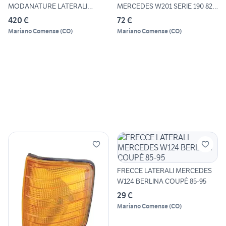
MODANATURE LATERALI
MERCEDES W201 SERIE 190 82-
MERCEDES 19
93
420 €
72 €
Mariano Comense
(
CO
)
Mariano Comense
(
CO
)
FRECCE LATERALI MERCEDES
W124 BERLINA COUPÉ 85-95
29 €
Mariano Comense
(
CO
)