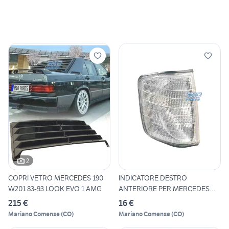
2
COPRI VETRO MERCEDES 190
INDICATORE DESTRO
W201 83-93 LOOK EVO 1 AMG
ANTERIORE PER MERCEDES
W201 SERI
215 €
16 €
Mariano Comense
(
CO
)
Mariano Comense
(
CO
)