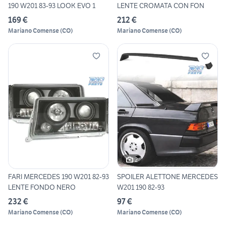
190 W201 83-93 LOOK EVO 1
LENTE CROMATA CON FON
169 €
212 €
Mariano Comense
(
CO
)
Mariano Comense
(
CO
)
2
FARI MERCEDES 190 W201 82-93
SPOILER ALETTONE MERCEDES
LENTE FONDO NERO
W201 190 82-93
232 €
97 €
Mariano Comense
(
CO
)
Mariano Comense
(
CO
)