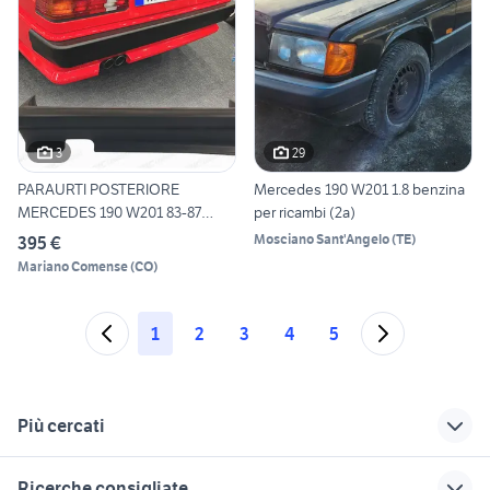
3
29
PARAURTI POSTERIORE
Mercedes 190 W201 1.8 benzina
MERCEDES 190 W201 83-87
per ricambi (2a)
LOOK E
Mosciano Sant'Angelo
(
TE
)
395 €
Mariano Comense
(
CO
)
1
2
3
4
5
Più cercati
Correlati
Richerche simili
Suggerimenti
Ricerche consigliate