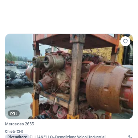
7
Mercedes 2635
Chieti
(
CH
)
Rivenditore
F.LLi ANELLO - Demolizione Veicoli Industriali