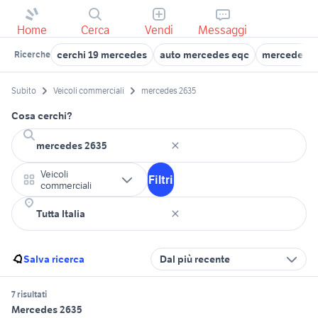
Home
Cerca
Vendi
Messaggi
cerchi 19 mercedes
auto mercedes eqc
mercedes vi
Ricerche
Subito
Veicoli commerciali
mercedes 2635
Cosa cerchi?
Veicoli
Filtri
commerciali
Salva ricerca
Dal più recente
7 risultati
Mercedes 2635