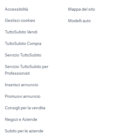
Caravan e Camper
affitto locali magazzino Trieste
Accessibilità
Mappa del sito
Loft, mansarde e
compressore kaeser
provincia
Veicoli commerciali
altro
Gestisci cookies
Modelli auto
affitto locali Altavilla Milicia
affitto locali Lovere
Case vacanza
TuttoSubito Vendi
Uffici e Locali
TuttoSubito Compra
commerciali
Servizio TuttoSubito
elettronica
per la casa e la
sports e hobby
Servizio TuttoSubito per
persona
Informatica
Animali
Professionisti
Arredamento e
Console e
Accessori per
Casalinghi
Inserisci annuncio
Videogiochi
animali
Elettrodomestici
Promuovi annuncio
Audio/Video
Musica e Film
Giardino e Fai da te
Consigli per la vendita
Fotografia
Libri e Riviste
Abbigliamento e
Negozi e Aziende
Telefonia
Strumenti Musicali
Accessori
Subito per le aziende
Sports
Tutto per i bambini