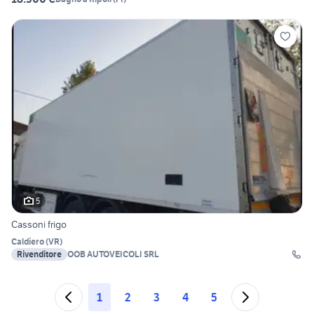
5
Cassoni frigo
Caldiero
(
VR
)
Rivenditore
OOB AUTOVEICOLI SRL
1
2
3
4
5