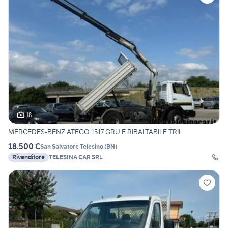
18
MERCEDES-BENZ ATEGO 1517 GRU E RIBALTABILE TRIL
18.500 €
San Salvatore Telesino
(
BN
)
Rivenditore
TELESINA CAR SRL