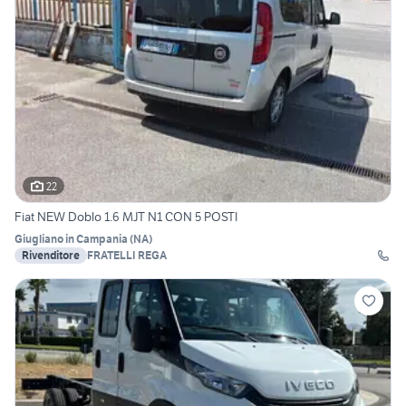
22
Fiat NEW Doblo 1.6 MJT N1 CON 5 POSTI
Giugliano in Campania
(
NA
)
Rivenditore
FRATELLI REGA