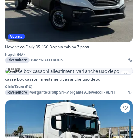
Vetrina
New Iveco Daily 35-160 Doppia cabina 7 posti
Napoli
(
NA
)
Rivenditore
DOMENICO TRUCK
6
casse box cassoni allestimenti vari anche uso depo
Gioia Tauro
(
RC
)
Rivenditore
Morgante Group Srl - Morgante Autoveicoli - RENT