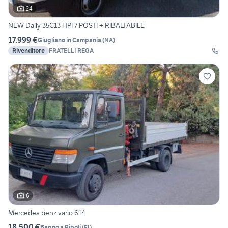
24
NEW Daily 35C13 HPI 7 POSTI + RIBALTABILE
17.999 €
Giugliano in Campania
(
NA
)
Rivenditore
FRATELLI REGA
6
Mercedes benz vario 614
18.500 €
Bagno a Ripoli
(
FI
)