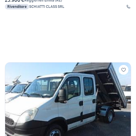
25.900 €
Reggio nell'Emilia
(
RE
)
Rivenditore
SCHIATTI CLASS SRL