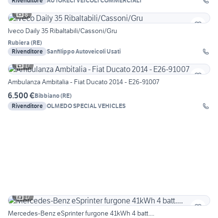
Rivenditore
AUTOKECI VEICOLI COMMERCIALI
8
Iveco Daily 35 Ribaltabili/Cassoni/Gru
Rubiera
(
RE
)
Rivenditore
Sanfilippo Autoveicoli Usati
17
Ambulanza Ambitalia - Fiat Ducato 2014 - E26-91007
6.500 €
Bibbiano
(
RE
)
Rivenditore
OLMEDO SPECIAL VEHICLES
17
Mercedes-Benz eSprinter furgone 41kWh 4 batt....