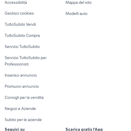
50 veicoli commerciali Palermo
Accessibilità
Mappa del sito
Loft, mansarde e
vendita locali Nova Milanese
provincia
Veicoli commerciali
altro
Gestisci cookies
Modelli auto
zavorre veicoli commerciali
affitto locali Riva presso Chieri
Case vacanza
Calabria
TuttoSubito Vendi
Uffici e Locali
TuttoSubito Compra
commerciali
Servizio TuttoSubito
elettronica
per la casa e la
sports e hobby
Servizio TuttoSubito per
persona
Informatica
Animali
Professionisti
Arredamento e
Console e
Accessori per
Casalinghi
Inserisci annuncio
Videogiochi
animali
Elettrodomestici
Promuovi annuncio
Audio/Video
Musica e Film
Giardino e Fai da te
Consigli per la vendita
Fotografia
Libri e Riviste
Abbigliamento e
Negozi e Aziende
Telefonia
Strumenti Musicali
Accessori
Subito per le aziende
Sports
Tutto per i bambini
Seguici su
Scarica gratis l'App