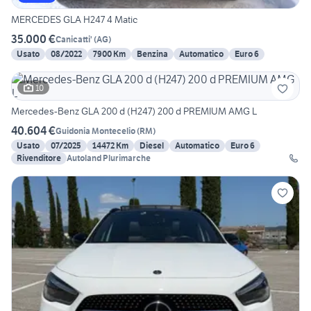
MERCEDES GLA H247 4 Matic
35.000 €
Canicatti'
(
AG
)
Usato
08/2022
7900 Km
Benzina
Automatico
Euro 6
10
Mercedes-Benz GLA 200 d (H247) 200 d PREMIUM AMG L
40.604 €
Guidonia Montecelio
(
RM
)
Usato
07/2025
14472 Km
Diesel
Automatico
Euro 6
Rivenditore
Autoland Plurimarche