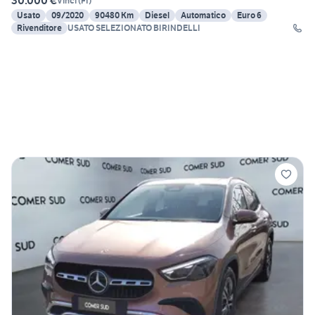
30.000 €
Vinci
(
FI
)
Usato
09/2020
90480 Km
Diesel
Automatico
Euro 6
Rivenditore
USATO SELEZIONATO BIRINDELLI