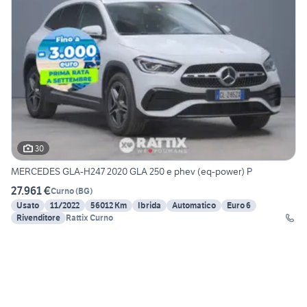
30
MERCEDES GLA-H247 2020 GLA 250 e phev (eq-power) P
27.961 €
Curno
(
BG
)
Usato
11/2022
56012 Km
Ibrida
Automatico
Euro 6
Rivenditore
Rattix Curno