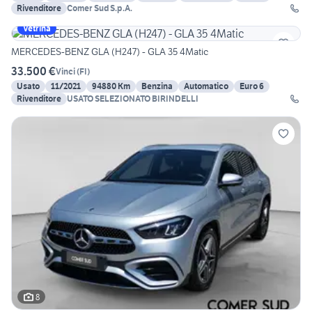
Rivenditore
Comer Sud S.p.A.
Vetrina
MERCEDES-BENZ GLA (H247) - GLA 35 4Matic
33.500 €
Vinci
(
FI
)
Usato
11/2021
94880 Km
Benzina
Automatico
Euro 6
Rivenditore
USATO SELEZIONATO BIRINDELLI
8