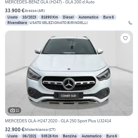
MERCEDES-BENZ GLA (H247) - GLA 200 d Auto
33.900 €
Arezzo
(
AR
)
Usato
10/2023
81890 Km
Diesel
Automatico
Euro 6
Rivenditore
USATO SELEZIONATO BIRINDELLI
11
MERCEDES GLA-H247 2020 - GLA 250 Sport Plus U32414
32.900 €
Misterbianco
(
CT
)
Usato
06/2021
50526 Km
Benzina
Automatico
Euro 6