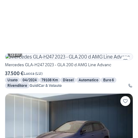
30
Mercedes GLA-H247 2023 - GLA 200 d AMG Line Advanc
37.500 €
Lucca
(
LU
)
Usato
04/2024
79108 Km
Diesel
Automatico
Euro 6
Rivenditore
GuidiCar & Volauto