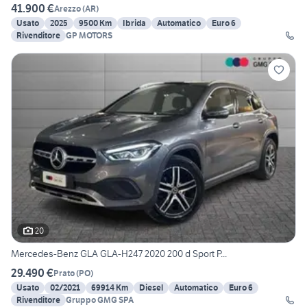
41.900 €
Arezzo
(
AR
)
Usato
2025
9500 Km
Ibrida
Automatico
Euro 6
Rivenditore
GP MOTORS
20
Mercedes-Benz GLA GLA-H247 2020 200 d Sport P...
29.490 €
Prato
(
PO
)
Usato
02/2021
69914 Km
Diesel
Automatico
Euro 6
Rivenditore
Gruppo GMG SPA