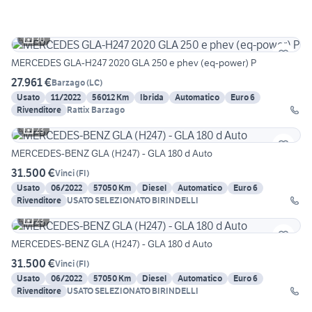
30
MERCEDES GLA-H247 2020 GLA 250 e phev (eq-power) P
27.961 €
Barzago
(
LC
)
Usato
11/2022
56012 Km
Ibrida
Automatico
Euro 6
Rivenditore
Rattix Barzago
23
MERCEDES-BENZ GLA (H247) - GLA 180 d Auto
31.500 €
Vinci
(
FI
)
Usato
06/2022
57050 Km
Diesel
Automatico
Euro 6
Rivenditore
USATO SELEZIONATO BIRINDELLI
23
MERCEDES-BENZ GLA (H247) - GLA 180 d Auto
31.500 €
Vinci
(
FI
)
Usato
06/2022
57050 Km
Diesel
Automatico
Euro 6
Rivenditore
USATO SELEZIONATO BIRINDELLI