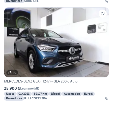
Rivenditore
SIRIO S.r.l.
30
MERCEDES-BENZ GLA (H247) - GLA 200 d Auto
28.900 €
Legnano
(
MI
)
Usato
01/2023
89127 Km
Diesel
Automatico
Euro 6
Rivenditore
F.LLI COZZI SPA