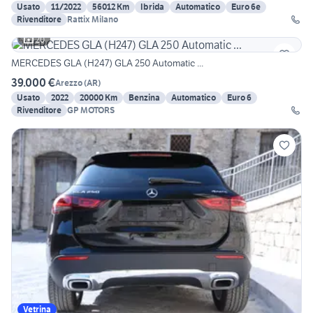
Usato
11/2022
56012 Km
Ibrida
Automatico
Euro 6e
Rivenditore
Rattix Milano
20
MERCEDES GLA (H247) GLA 250 Automatic ...
39.000 €
Arezzo
(
AR
)
Usato
2022
20000 Km
Benzina
Automatico
Euro 6
Rivenditore
GP MOTORS
Vetrina