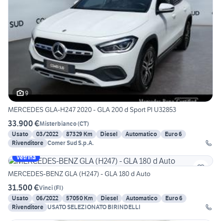
9
MERCEDES GLA-H247 2020 - GLA 200 d Sport Pl U32853
33.900 €
Misterbianco
(
CT
)
Usato
03/2022
87329 Km
Diesel
Automatico
Euro 6
Rivenditore
Comer Sud S.p.A.
Vetrina
MERCEDES-BENZ GLA (H247) - GLA 180 d Auto
31.500 €
Vinci
(
FI
)
Usato
06/2022
57050 Km
Diesel
Automatico
Euro 6
Rivenditore
USATO SELEZIONATO BIRINDELLI