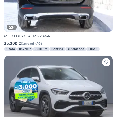
6
MERCEDES GLA H247 4 Matic
35.000 €
Canicatti'
(
AG
)
Usato
08/2022
7900 Km
Benzina
Automatico
Euro 6