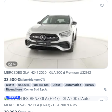
14
MERCEDES GLA-H247 2020 - GLA 200 d Premium U32952
33.500 €
Misterbianco
(
CT
)
Usato
05/2021
105245 Km
Diesel
Automatico
Euro 6
Rivenditore
Comer Sud S.p.A.
Vetrina
MERCEDES-BENZ GLA (H247) - GLA 200 d Auto