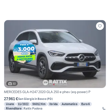
30
MERCEDES GLA-H247 2020 GLA 250 e phev (eq-power) P
27.961 €
San Giorgio in Bosco
(
PD
)
Usato
11/2022
56012 Km
Ibrida
Automatico
Euro 6
Rivenditore
Rattix Padova