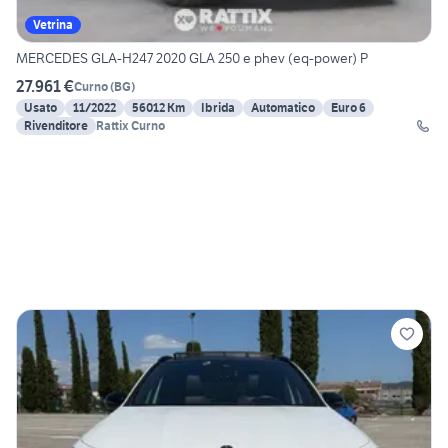
Vetrina
MERCEDES GLA-H247 2020 GLA 250 e phev (eq-power) P
27.961 €
Curno
(
BG
)
Usato
11/2022
56012 Km
Ibrida
Automatico
Euro 6
Rivenditore
Rattix Curno