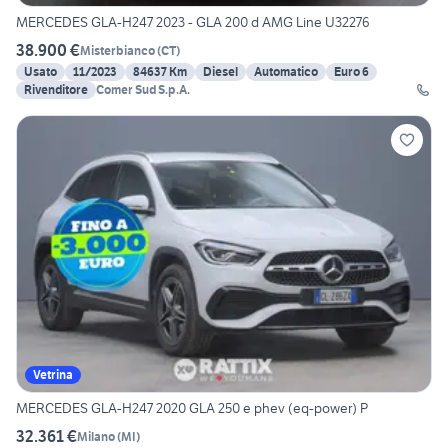
MERCEDES GLA-H247 2023 - GLA 200 d AMG Line U32276
38.900 €
Misterbianco
(
CT
)
Usato
11/2023
84637 Km
Diesel
Automatico
Euro 6
Rivenditore
Comer Sud S.p.A.
Vetrina
MERCEDES GLA-H247 2020 GLA 250 e phev (eq-power) P
32.361 €
Milano
(
MI
)