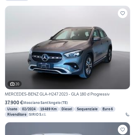
20
MERCEDES-BENZ GLA-H247 2023 - GLA 180 d Progressiv
37.900 €
Mosciano Sant'Angelo
(
TE
)
Usato
02/2024
19489 Km
Diesel
Sequenziale
Euro 6
Rivenditore
SIRIO S.r.l.