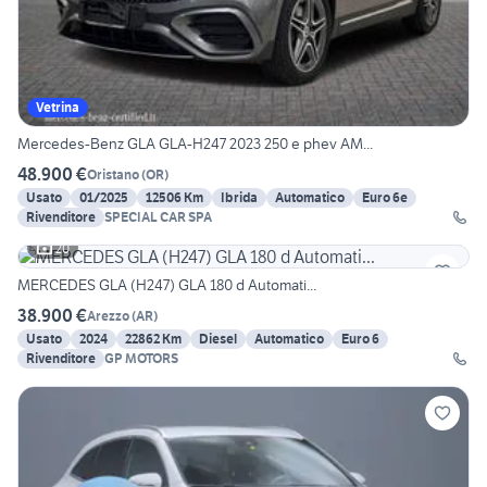
Vetrina
Mercedes-Benz GLA GLA-H247 2023 250 e phev AM...
48.900 €
Oristano
(
OR
)
Usato
01/2025
12506 Km
Ibrida
Automatico
Euro 6e
Rivenditore
SPECIAL CAR SPA
20
MERCEDES GLA (H247) GLA 180 d Automati...
38.900 €
Arezzo
(
AR
)
Usato
2024
22862 Km
Diesel
Automatico
Euro 6
Rivenditore
GP MOTORS