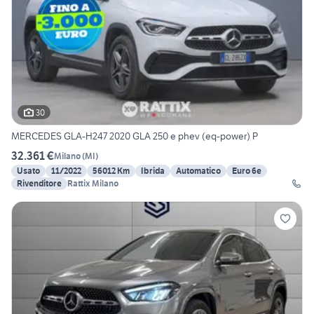
30
MERCEDES GLA-H247 2020 GLA 250 e phev (eq-power) P
32.361 €
Milano
(
MI
)
Usato
11/2022
56012 Km
Ibrida
Automatico
Euro 6e
Rivenditore
Rattix Milano