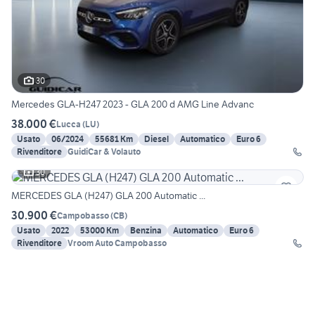
30
Mercedes GLA-H247 2023 - GLA 200 d AMG Line Advanc
38.000 €
Lucca
(
LU
)
Usato
06/2024
55681 Km
Diesel
Automatico
Euro 6
Rivenditore
GuidiCar & Volauto
30
MERCEDES GLA (H247) GLA 200 Automatic ...
30.900 €
Campobasso
(
CB
)
Usato
2022
53000 Km
Benzina
Automatico
Euro 6
Rivenditore
Vroom Auto Campobasso