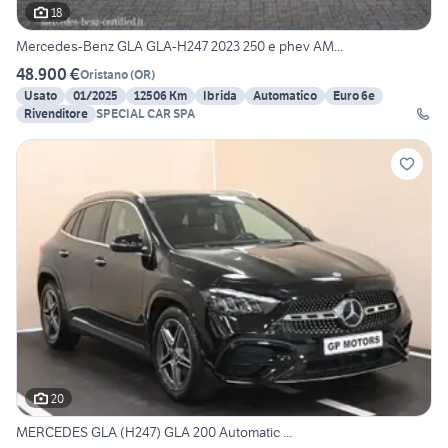
18
Mercedes-Benz GLA GLA-H247 2023 250 e phev AM...
48.900 €
Oristano
(
OR
)
Usato
01/2025
12506 Km
Ibrida
Automatico
Euro 6e
Rivenditore
SPECIAL CAR SPA
20
MERCEDES GLA (H247) GLA 200 Automatic ...