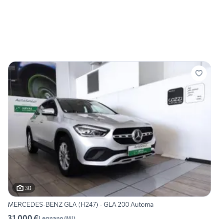
30
MERCEDES-BENZ GLA (H247) - GLA 200 Automa
31.000 €
Legnano
(
MI
)