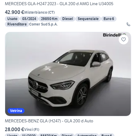
MERCEDES GLA-H247 2023 - GLA 200 d AMG Line U34005
42.900 €
Misterbianco
(
CT
)
Usato
03/2024
29850 Km
Diesel
Sequenziale
Euro 6
Rivenditore
Comer Sud S.p.A.
Vetrina
MERCEDES-BENZ GLA (H247) - GLA 200 d Auto
28.000 €
Vinci
(
FI
)
Usato
11/2020
88870 Km
Diesel
Automatico
Euro 6