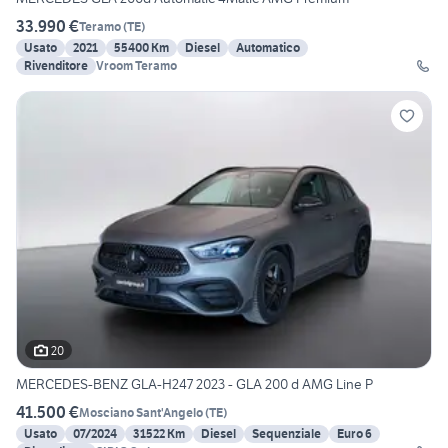
33.990 €
Teramo
(
TE
)
Usato
2021
55400 Km
Diesel
Automatico
Rivenditore
Vroom Teramo
20
MERCEDES-BENZ GLA-H247 2023 - GLA 200 d AMG Line P
41.500 €
Mosciano Sant'Angelo
(
TE
)
Usato
07/2024
31522 Km
Diesel
Sequenziale
Euro 6