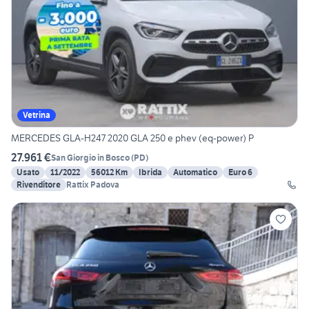
Vetrina
MERCEDES GLA-H247 2020 GLA 250 e phev (eq-power) P
27.961 €
San Giorgio in Bosco
(
PD
)
Usato
11/2022
56012 Km
Ibrida
Automatico
Euro 6
Rivenditore
Rattix Padova