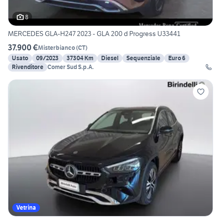
8
MERCEDES GLA-H247 2023 - GLA 200 d Progress U33441
37.900 €
Misterbianco
(
CT
)
Usato
09/2023
37304 Km
Diesel
Sequenziale
Euro 6
Rivenditore
Comer Sud S.p.A.
Vetrina