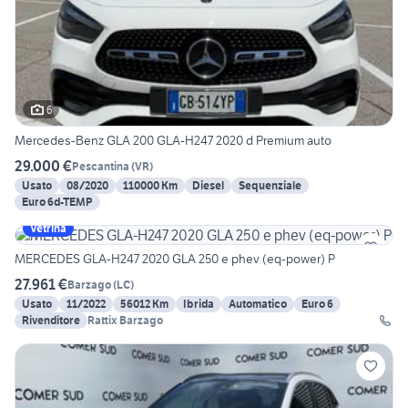
6
Mercedes-Benz GLA 200 GLA-H247 2020 d Premium auto
29.000 €
Pescantina
(
VR
)
Usato
08/2020
110000 Km
Diesel
Sequenziale
Euro 6d-TEMP
Vetrina
MERCEDES GLA-H247 2020 GLA 250 e phev (eq-power) P
27.961 €
Barzago
(
LC
)
Usato
11/2022
56012 Km
Ibrida
Automatico
Euro 6
Rivenditore
Rattix Barzago