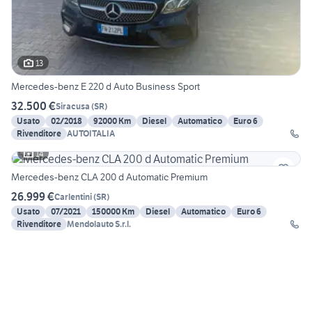
13
Mercedes-benz E 220 d Auto Business Sport
32.500 €
Siracusa
(
SR
)
Usato
02/2018
92000 Km
Diesel
Automatico
Euro 6
Rivenditore
AUTOITALIA
14
Mercedes-benz CLA 200 d Automatic Premium
26.999 €
Carlentini
(
SR
)
Usato
07/2021
150000 Km
Diesel
Automatico
Euro 6
Rivenditore
Mendolauto S.r.l.