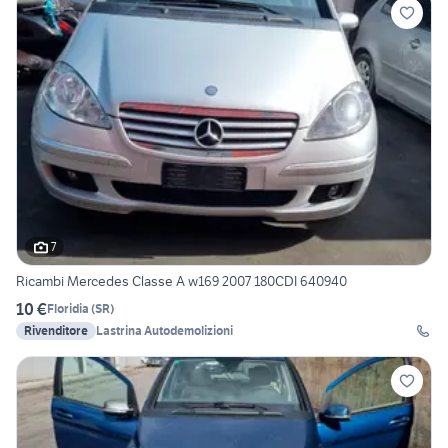
7
Ricambi Mercedes Classe A w169 2007 180CDI 640940
10 €
Floridia
(
SR
)
Rivenditore
Lastrina Autodemolizioni