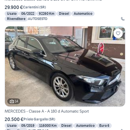
29.900 €
Carlentini
(
SR
)
Usato
06/2022
92260 Km
Diesel
Automatico
Rivenditore
AUTOSESTO
14
MERCEDES - Classe A - A 180 d Automatic Sport
20.500 €
Priolo Gargallo
(
SR
)
Usato
09/2019
116000 Km
Diesel
Automatico
Euro 6