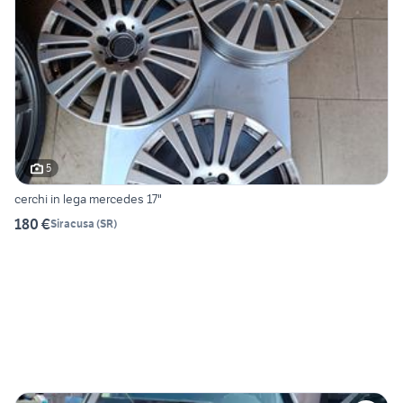
5
cerchi in lega mercedes 17"
180 €
Siracusa
(
SR
)