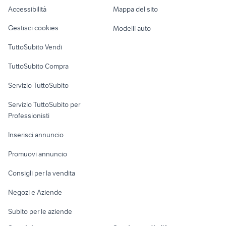
Accessibilità
Mappa del sito
Loft, mansarde e
Veicoli commerciali
altro
Gestisci cookies
Modelli auto
Case vacanza
TuttoSubito Vendi
Uffici e Locali
TuttoSubito Compra
commerciali
Servizio TuttoSubito
elettronica
per la casa e la
sports e hobby
Servizio TuttoSubito per
persona
Informatica
Animali
Professionisti
Arredamento e
Console e
Accessori per
Casalinghi
Inserisci annuncio
Videogiochi
animali
Elettrodomestici
Promuovi annuncio
Audio/Video
Musica e Film
Giardino e Fai da te
Consigli per la vendita
Fotografia
Libri e Riviste
Abbigliamento e
Negozi e Aziende
Telefonia
Strumenti Musicali
Accessori
Subito per le aziende
Sports
Tutto per i bambini