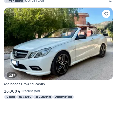
Rivenditore
OUTLET CAR
6
Mercedes E350 cdi cabrio
16.000 €
Siracusa
(
SR
)
Usato
06/2010
230200 Km
Automatico