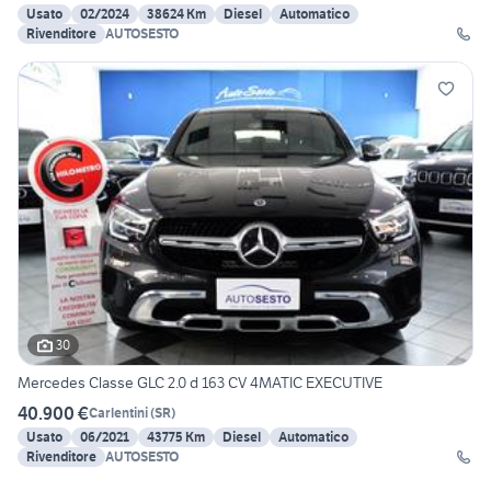
Usato
02/2024
38624 Km
Diesel
Automatico
Rivenditore
AUTOSESTO
30
Mercedes Classe GLC 2.0 d 163 CV 4MATIC EXECUTIVE
40.900 €
Carlentini
(
SR
)
Usato
06/2021
43775 Km
Diesel
Automatico
Rivenditore
AUTOSESTO