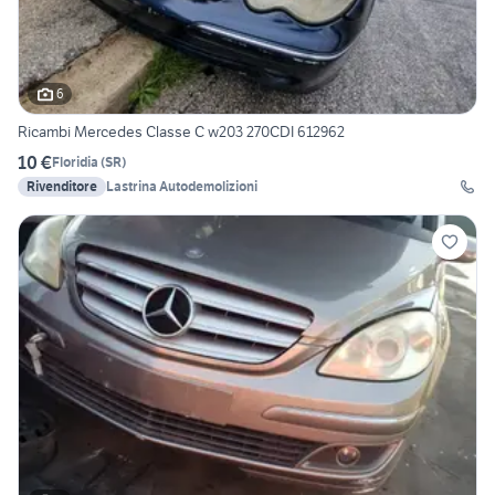
6
Ricambi Mercedes Classe C w203 270CDI 612962
10 €
Floridia
(
SR
)
Rivenditore
Lastrina Autodemolizioni