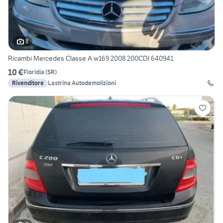
8
Ricambi Mercedes Classe A w169 2008 200CDI 640941
10 €
Floridia
(
SR
)
Rivenditore
Lastrina Autodemolizioni