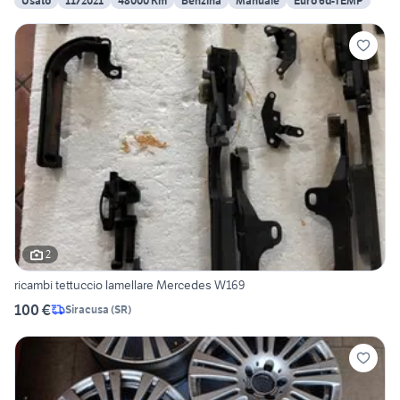
Usato
11/2021
48000 Km
Benzina
Manuale
Euro 6d-TEMP
2
ricambi tettuccio lamellare Mercedes W169
100 €
Siracusa
(
SR
)