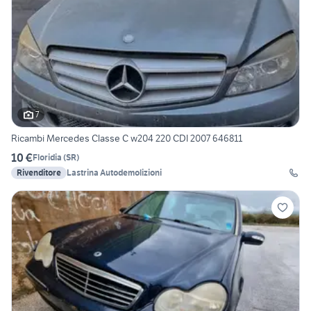
7
Ricambi Mercedes Classe C w204 220 CDI 2007 646811
10 €
Floridia
(
SR
)
Rivenditore
Lastrina Autodemolizioni