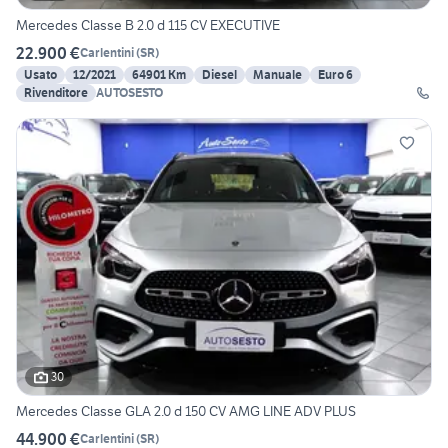
Mercedes Classe B 2.0 d 115 CV EXECUTIVE
22.900 €
Carlentini
(
SR
)
Usato
12/2021
64901 Km
Diesel
Manuale
Euro 6
Rivenditore
AUTOSESTO
30
Mercedes Classe GLA 2.0 d 150 CV AMG LINE ADV PLUS
44.900 €
Carlentini
(
SR
)