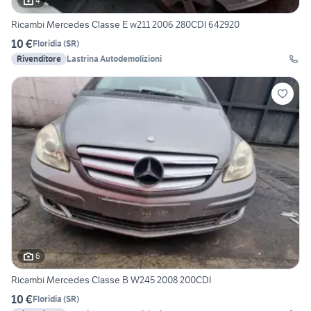
4
Ricambi Mercedes Classe E w211 2006 280CDI 642920
10 €
Floridia
(
SR
)
Rivenditore
Lastrina Autodemolizioni
6
Ricambi Mercedes Classe B W245 2008 200CDI
10 €
Floridia
(
SR
)