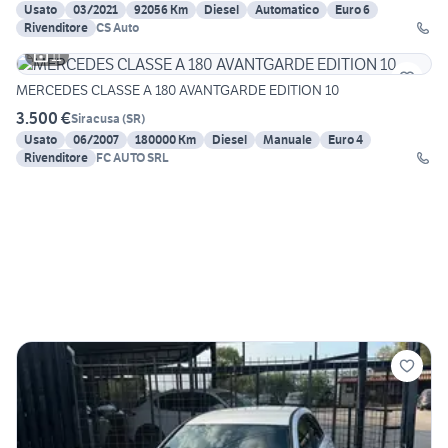
Usato
03/2021
92056 Km
Diesel
Automatico
Euro 6
Rivenditore
CS Auto
11
MERCEDES CLASSE A 180 AVANTGARDE EDITION 10
3.500 €
Siracusa
(
SR
)
Usato
06/2007
180000 Km
Diesel
Manuale
Euro 4
Rivenditore
FC AUTO SRL