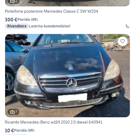
2
Portellone posteriore Mercedes Classe C SW W204
300 €
Floridia
(
SR
)
Rivenditore
Lastrina Autodemolizioni
7
Ricambi Mercedes-Benz w169 2010 2.0 diesel 640941
10 €
Floridia
(
SR
)