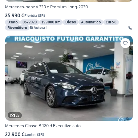
Mercedes-benz V 220 d Premium Long-2020
35.990 €
Floridia
(
SR
)
Usato
06/2020
199000 Km
Diesel
Automatico
Euro 6
Rivenditore
Bi Auto srl
22
Mercedes Classe B 180 d Executive auto
22.900 €
Lentini
(
SR
)