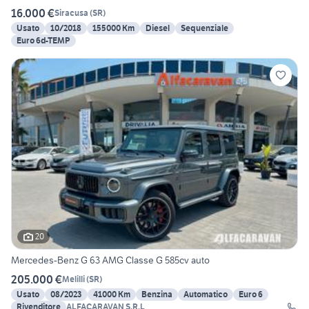
16.000 €
Siracusa
(
SR
)
Usato
10/2018
155000 Km
Diesel
Sequenziale
Euro 6d-TEMP
20
Mercedes-Benz G 63 AMG Classe G 585cv auto
205.000 €
Melilli
(
SR
)
Usato
08/2023
41000 Km
Benzina
Automatico
Euro 6
Rivenditore
ALFACARAVAN S.R.L