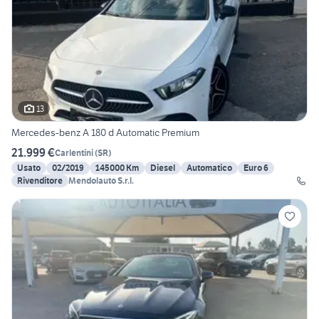
13
Mercedes-benz A 180 d Automatic Premium
21.999 €
Carlentini
(
SR
)
Usato
02/2019
145000 Km
Diesel
Automatico
Euro 6
Rivenditore
Mendolauto S.r.l.