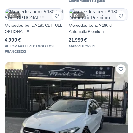
Leave Motors Ragusa
14
13
Mercedes-benz A 180 CDI FULL
Mercedes-benz A 180 d
OPTIONAL !!!
Automatic Premium
4.900 €
21.999 €
AUTOMARKET di CANGIALOSI
Mendolauto S.r.l.
FRANCESCO