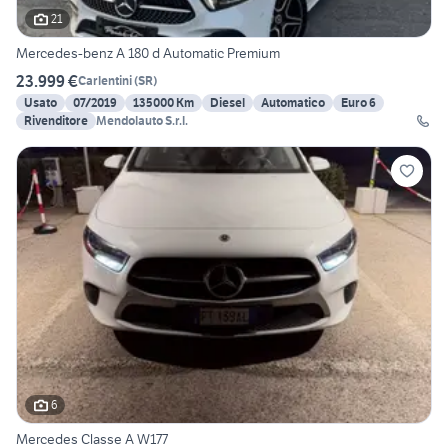
21
Mercedes-benz A 180 d Automatic Premium
23.999 €
Carlentini
(
SR
)
Usato
07/2019
135000 Km
Diesel
Automatico
Euro 6
Rivenditore
Mendolauto S.r.l.
6
Mercedes Classe A W177