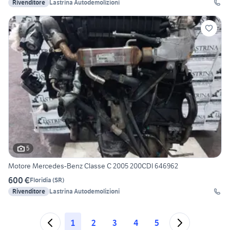
Rivenditore
Lastrina Autodemolizioni
5
Motore Mercedes-Benz Classe C 2005 200CDI 646962
600 €
Floridia
(
SR
)
Rivenditore
Lastrina Autodemolizioni
1
2
3
4
5