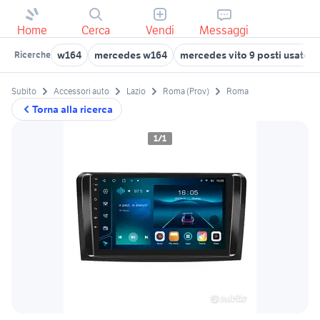
Home
Cerca
Vendi
Messaggi
w164
mercedes w164
mercedes vito 9 posti usato
Ricerche
Subito
Accessori auto
Lazio
Roma (Prov)
Roma
Torna alla ricerca
1/1