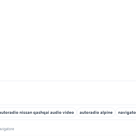
autoradio nissan qashqai audio video
autoradio alpine
navigato
avigatore