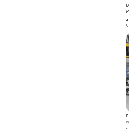
D
M
3
U
R
w
R