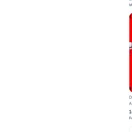
M
D
A
1
F