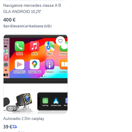
Navigatore mercedes classe A B
GLA ANDROID 10,25"
400 €
San Giovanni al Natisone
(
UD
)
6
Autoradio 2 Din carplay
39 €