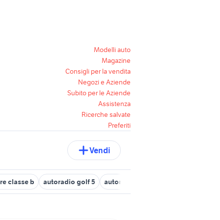
Modelli auto
Magazine
Consigli per la vendita
Negozi e Aziende
Subito per le Aziende
Assistenza
Ricerche salvate
Preferiti
Vendi
re classe b
autoradio golf 5
autoradio bmw e90
autoradio ope