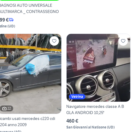
IAGNOSI AUTO UNIVERSALE
ULTIMARCA _ CONTRASSEGNO
99 €
dine
(
UD
)
Vetrina
Navigatore mercedes classe A B
22
GLA ANDROID 10,25"
icambi usati mercedes c220 cdi
460 €
204 anno 2009
San Giovanni al Natisone
(
UD
)
avanusa
(
AG
)