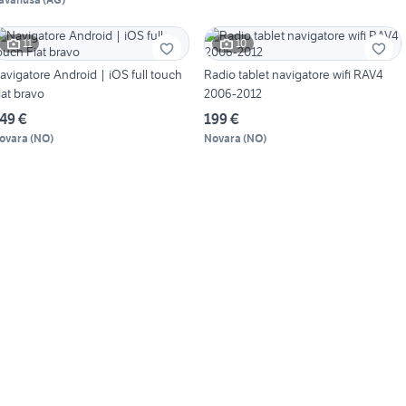
11
10
avigatore Android | iOS full touch
Radio tablet navigatore wifi RAV4
iat bravo
2006-2012
49 €
199 €
ovara
(
NO
)
Novara
(
NO
)