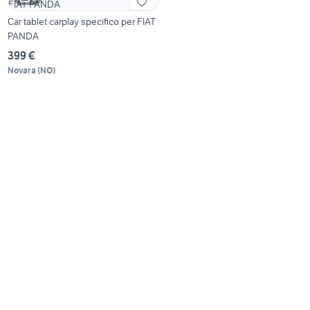
Car tablet carplay specifico per FIAT
PANDA
399 €
Novara
(
NO
)