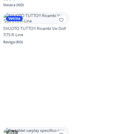
Novara
(
NO
)
Vetrina
SVUOTO TUTTO!! Ricambi Vw Golf
7/7.5 R-Line
Rovigo
(
RO
)
9