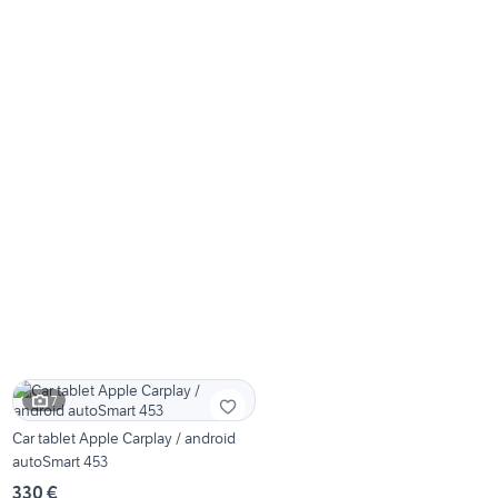
7
Car tablet Apple Carplay / android
autoSmart 453
330 €