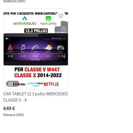
Nettuno
(
RM
)
12
CAR TABLET 12.3 pollici MERCEDES
CLASSE V - X
649 €
Novara
(
NO
)