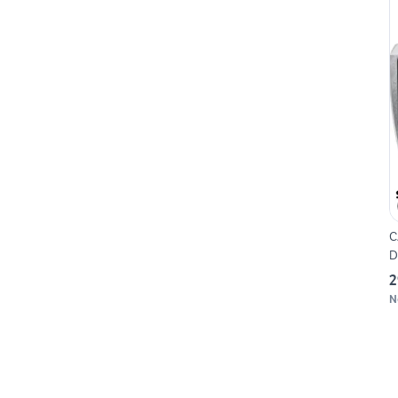
C
D
2
N