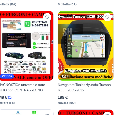
olfetta
(
BA
)
Molfetta
(
BA
)
12
Vetrina
IAGNOSTICA universale tutte
Navigatore Tablet Hyundai Tucson|
UTO con CONTRASSEGNO
IX35 | 2009-2015
49 €
199 €
errara
(
FE
)
Novara
(
NO
)