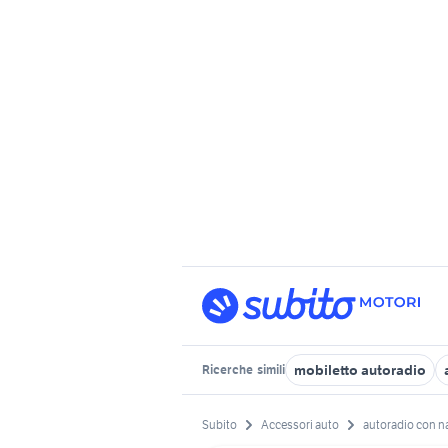
mobiletto autoradio
Ricerche
simili
Subito
Accessori auto
autoradio con n