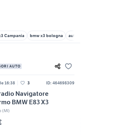
x3 Campania
bmw x3 bologna
auto bmw x3 Campania
bmw x3
SORI AUTO
lle 16:38
3
ID: 464698309
radio Navigatore
rmo BMW E83 X3
o (MI)
€