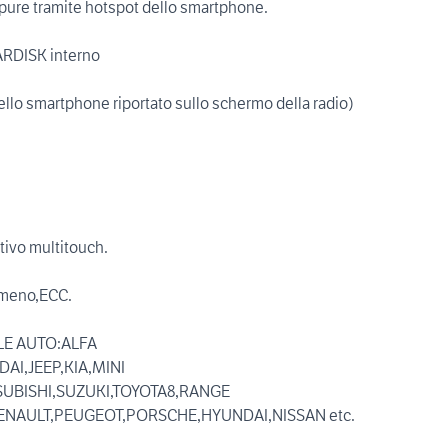
ppure tramite hotspot dello smartphone.
ARDISK interno
lo smartphone riportato sullo schermo della radio)
tivo multitouch.
omeno,ECC.
LE AUTO:ALFA
I,JEEP,KIA,MINI
UBISHI,SUZUKI,TOYOTA8,RANGE
NAULT,PEUGEOT,PORSCHE,HYUNDAI,NISSAN etc.