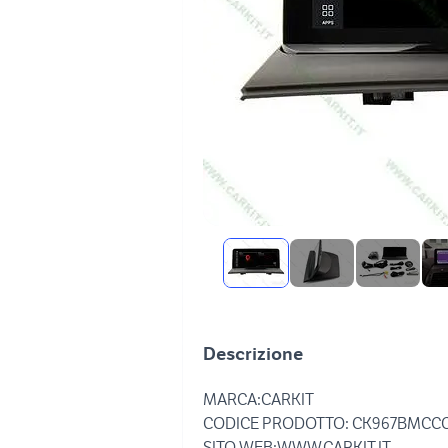
Descrizione
MARCA:CARKIT
CODICE PRODOTTO: CK967BMCC
SITO WEB:WWW.CARKIT.IT