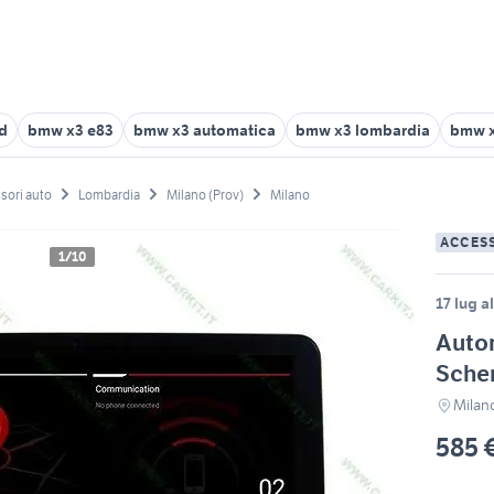
d
bmw x3 e83
bmw x3 automatica
bmw x3 lombardia
bmw 
sori auto
Lombardia
Milano (Prov)
Milano
ACCES
1/10
17 lug a
Auto
Sche
Milan
585 