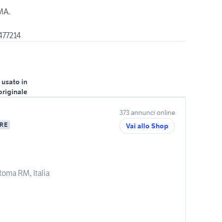
MA.
477214
 usato in
originale
373 annunci online
RE
Vai allo Shop
 Roma RM, Italia