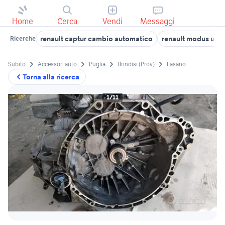
Home
Cerca
Vendi
Messaggi
renault captur cambio automatico
renault modus usat
Ricerche
Subito
Accessori auto
Puglia
Brindisi (Prov)
Fasano
Torna alla ricerca
1/11