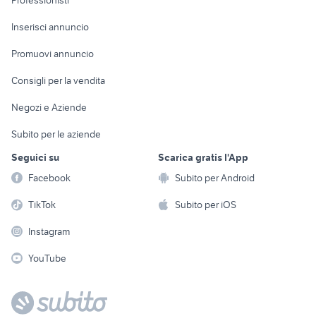
Professionisti
golf 8 usata
auto usate imola
Arredamento e
Console e
Accessori per
toyota rav4
alfa romeo tonale
Casalinghi
Inserisci annuncio
Videogiochi
animali
auto usate nettuno
golf 8 gti
Elettrodomestici
Promuovi annuncio
Audio/Video
Musica e Film
Giardino e Fai da te
Consigli per la vendita
Fotografia
Libri e Riviste
Abbigliamento e
Negozi e Aziende
Telefonia
Strumenti Musicali
Accessori
Subito per le aziende
Sports
Tutto per i bambini
Seguici su
Scarica gratis l'App
Biciclette
Facebook
Subito per Android
Collezionismo
TikTok
Subito per iOS
Instagram
YouTube