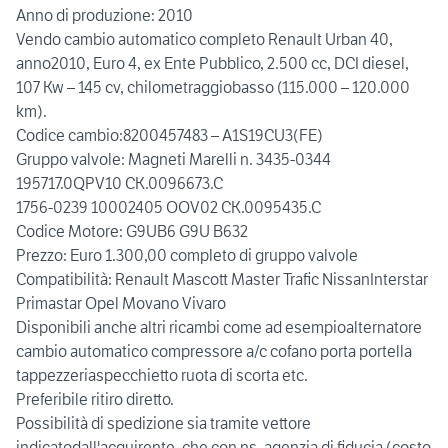
Anno di produzione: 2010
Vendo cambio automatico completo Renault Urban 40,
anno2010, Euro 4, ex Ente Pubblico, 2.500 cc, DCI diesel,
107 Kw – 145 cv, chilometraggiobasso (115.000 – 120.000
km).
Codice cambio:8200457483 – A1S19CU3(FE)
Gruppo valvole: Magneti Marelli n. 3435-0344
195717.0QPV10 CK.0096673.C
1756-0239 10002405 OOV02 CK.0095435.C
Codice Motore: G9UB6 G9U B632
Prezzo: Euro 1.300,00 completo di gruppo valvole
Compatibilità: Renault Mascott Master Trafic NissanInterstar
Primastar Opel Movano Vivaro
Disponibili anche altri ricambi come ad esempioalternatore
cambio automatico compressore a/c cofano porta portella
tappezzeriaspecchietto ruota di scorta etc.
Preferibile ritiro diretto.
Possibilità di spedizione sia tramite vettore
indicatodall'acquirente, che con ns. agenzia di fiducia (costo