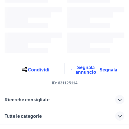
Segnala
Condividi
Segnala
annuncio
ID:
631125114
Ricerche consigliate
auto con cambio automatico
ford kuga cambio automatico
Tutte le categorie
opel karl rocks cambio
moto honda cambio automatico
automatico
motori
immobili
lavoro e servizi