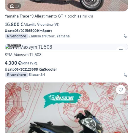
10
Yamaha Tracer 9 Allestimento GT + pochissimi km
16.800 €
Altavilla Vicentina
(
VI
)
Usato
05/2025
6500 Km
Sport
Rivenditore
Zanuso srl Conc. Yamaha
10
SYM Maxsym TL 508
4.300 €
Sona
(
VR
)
Usato
06/2021
23588 Km
Scooter
Rivenditore
Eliscar Srl