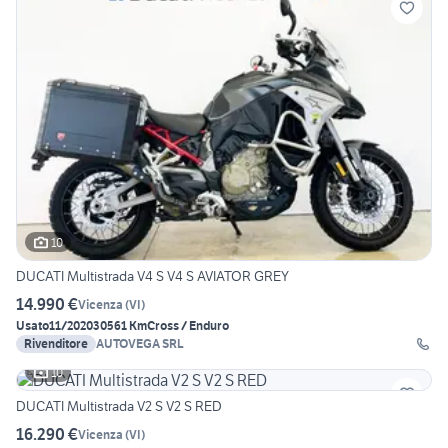
10
DUCATI Multistrada V4 S V4 S AVIATOR GREY
14.990 €
Vicenza
(
VI
)
Usato
11/2020
30561 Km
Cross / Enduro
Rivenditore
AUTOVEGA SRL
10
DUCATI Multistrada V2 S V2 S RED
16.290 €
Vicenza
(
VI
)