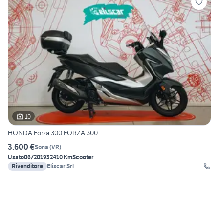
10
HONDA Forza 300 FORZA 300
3.600 €
Sona
(
VR
)
Usato
06/2019
32410 Km
Scooter
Rivenditore
Eliscar Srl