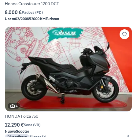
Honda Crosstourer 1200 DCT
8.000 €
Padova
(
PD
)
Usato
02/2008
52000 Km
Turismo
4
HONDA Forza 750
12.290 €
Sona
(
VR
)
Nuovo
Scooter
Rivenditore
Eliscar Srl