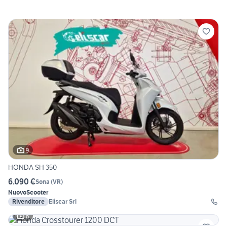
9
HONDA SH 350
6.090 €
Sona
(
VR
)
Nuovo
Scooter
Rivenditore
Eliscar Srl
6