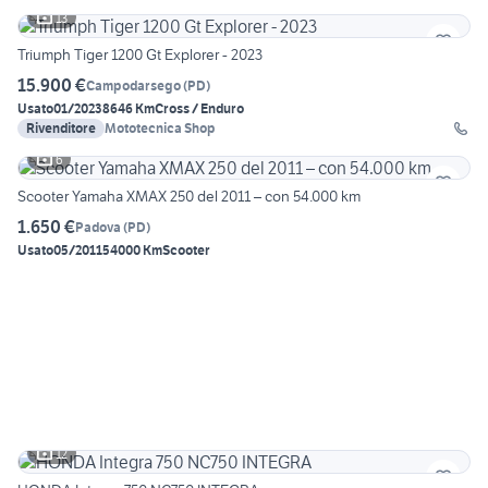
13
Triumph Tiger 1200 Gt Explorer - 2023
15.900 €
Campodarsego
(
PD
)
Usato
01/2023
8646 Km
Cross / Enduro
Rivenditore
Mototecnica Shop
6
Scooter Yamaha XMAX 250 del 2011 – con 54.000 km
1.650 €
Padova
(
PD
)
Usato
05/2011
54000 Km
Scooter
12