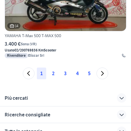
14
YAMAHA T-Max 500 T-MAX 500
3.400 €
Sona
(
VR
)
Usato
02/2007
69836 Km
Scooter
Rivenditore
Eliscar Srl
1
2
3
4
5
Più cercati
Correlati
Richerche simili
Suggerimenti
Ricerche consigliate
cambio gs 1200
moto usate trapani e
scooter bmw 125
provincia
moto
animali Castelnuovo di
cambio elettronico
fiat punto motori Sardegna