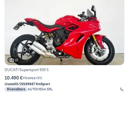
10
DUCATI Supersport 939 S
10.490 €
Vicenza
(
VI
)
Usato
03/2019
9667 Km
Sport
Rivenditore
AUTOVEGA SRL