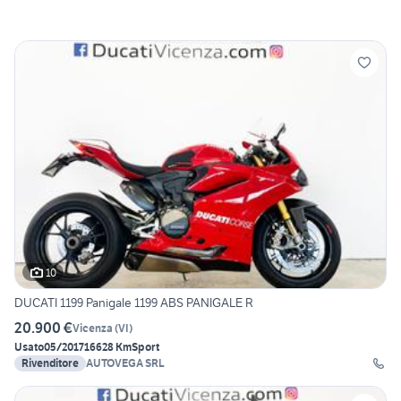
10
DUCATI 1199 Panigale 1199 ABS PANIGALE R
20.900 €
Vicenza
(
VI
)
Usato
05/2017
16628 Km
Sport
Rivenditore
AUTOVEGA SRL