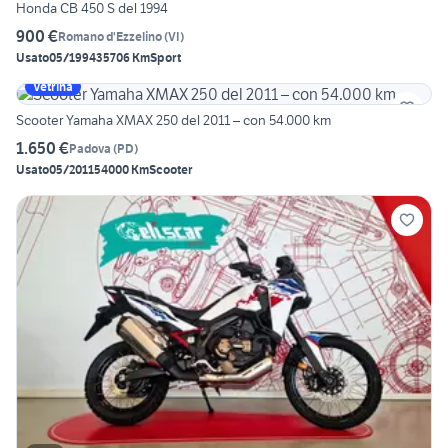
Honda CB 450 S del 1994
900 €
Romano d'Ezzelino
(
VI
)
Usato
05/1994
35706 Km
Sport
Vetrina
Scooter Yamaha XMAX 250 del 2011 – con 54.000 km
1.650 €
Padova
(
PD
)
Usato
05/2011
54000 Km
Scooter