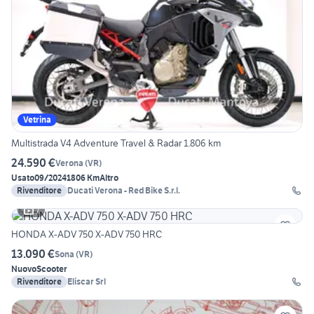
Vetrina
Multistrada V4 Adventure Travel & Radar 1.806 km
24.590 €
Verona
(
VR
)
Usato
09/2024
1806 Km
Altro
Rivenditore
Ducati Verona - Red Bike S.r.l.
7
HONDA X-ADV 750 X-ADV 750 HRC
13.090 €
Sona
(
VR
)
Nuovo
Scooter
Rivenditore
Eliscar Srl