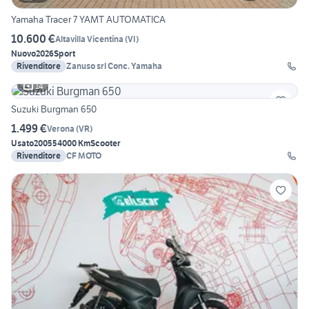
Yamaha Tracer 7 YAMT AUTOMATICA
10.600 €
Altavilla Vicentina
(
VI
)
Nuovo
2026
Sport
Rivenditore
Zanuso srl Conc. Yamaha
14
Suzuki Burgman 650
1.499 €
Verona
(
VR
)
Usato
2005
54000 Km
Scooter
Rivenditore
CF MOTO