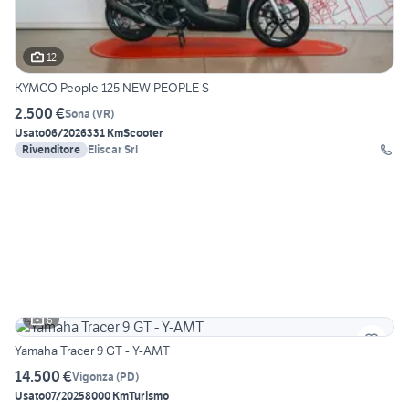
12
KYMCO People 125 NEW PEOPLE S
2.500 €
Sona
(
VR
)
Usato
06/2026
331 Km
Scooter
Rivenditore
Eliscar Srl
6
Yamaha Tracer 9 GT - Y-AMT
14.500 €
Vigonza
(
PD
)
Usato
07/2025
8000 Km
Turismo