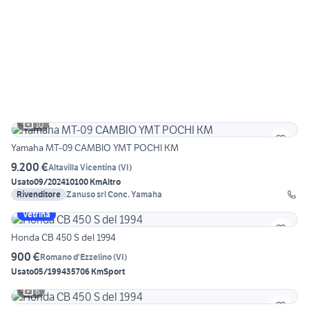
10
Yamaha MT-09 CAMBIO YMT POCHI KM
9.200 €
Altavilla Vicentina
(
VI
)
Usato
09/2024
10100 Km
Altro
Rivenditore
Zanuso srl Conc. Yamaha
Vetrina
Honda CB 450 S del 1994
900 €
Romano d'Ezzelino
(
VI
)
Usato
05/1994
35706 Km
Sport
6