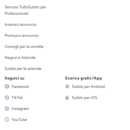
elettronica
per la casa e la
sports e hobby
Servizio TuttoSubito per
persona
Informatica
Animali
Professionisti
Arredamento e
Console e
Accessori per
Casalinghi
Inserisci annuncio
Videogiochi
animali
Elettrodomestici
Promuovi annuncio
Audio/Video
Musica e Film
Giardino e Fai da te
Consigli per la vendita
Fotografia
Libri e Riviste
Abbigliamento e
Negozi e Aziende
Telefonia
Strumenti Musicali
Accessori
Subito per le aziende
Sports
Tutto per i bambini
Seguici su
Scarica gratis l'App
Biciclette
Facebook
Subito per Android
Collezionismo
TikTok
Subito per iOS
Instagram
YouTube