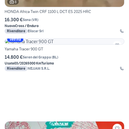
8
HONDA Africa Twin CRF 1100 L DCT ES 2025 HRC
16.300 €
Sona
(
VR
)
Nuovo
Cross / Enduro
Rivenditore
Eliscar Srl
Vetrina
Yamaha Tracer 900 GT
14.800 €
Seren del Grappa
(
BL
)
Usato
03/2026
5000 Km
Turismo
Rivenditore
NEJJAM S.R.L.