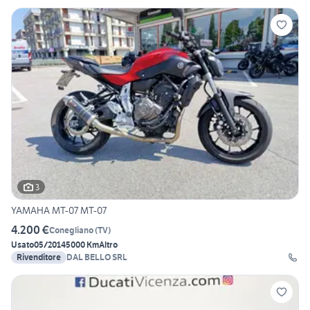
3
YAMAHA MT-07 MT-07
4.200 €
Conegliano
(
TV
)
Usato
05/2014
5000 Km
Altro
Rivenditore
DAL BELLO SRL