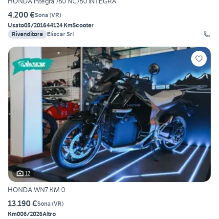
HONDA Integra 750 NC750 INTEGRA
4.200 €
Sona
(
VR
)
Usato
05/2016
44124 Km
Scooter
Rivenditore
Eliscar Srl
12
HONDA WN7 KM 0
13.190 €
Sona
(
VR
)
Km0
06/2026
Altro