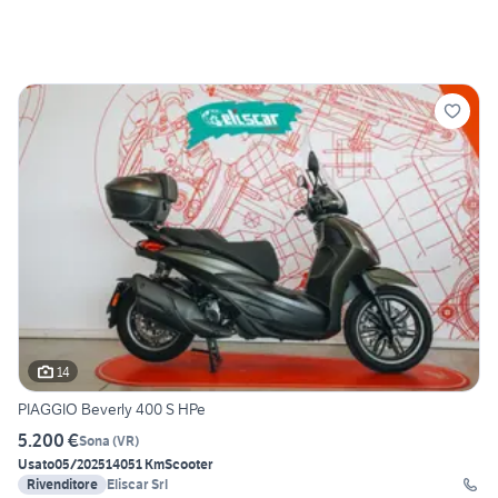
14
PIAGGIO Beverly 400 S HPe
5.200 €
Sona
(
VR
)
Usato
05/2025
14051 Km
Scooter
Rivenditore
Eliscar Srl