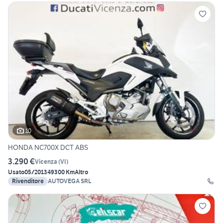
10
HONDA NC700X DCT ABS
3.290 €
Vicenza
(
VI
)
Usato
05/2013
49300 Km
Altro
Rivenditore
AUTOVEGA SRL