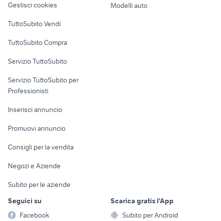
Gestisci cookies
Modelli auto
auto usate lecco
auto Puglia
Case vacanza
TuttoSubito Vendi
golf 8 gti
auto usate pescara
Uffici e Locali
nissan silvia
fiat 1100 anni 50
TuttoSubito Compra
commerciali
auto grandinate
auto usate taranto privati
Servizio TuttoSubito
auto usate chieti
elettronica
per la casa e la
siracusa
sports e hobby
Servizio TuttoSubito per
persona
Informatica
Animali
Professionisti
Arredamento e
Console e
Accessori per
Casalinghi
Inserisci annuncio
Videogiochi
animali
Elettrodomestici
Promuovi annuncio
Audio/Video
Musica e Film
Giardino e Fai da te
Consigli per la vendita
Fotografia
Libri e Riviste
Abbigliamento e
Negozi e Aziende
Telefonia
Strumenti Musicali
Accessori
Subito per le aziende
Sports
Tutto per i bambini
Seguici su
Scarica gratis l'App
Biciclette
Facebook
Subito per Android