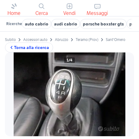
Home
Cerca
Vendi
Messaggi
auto cabrio
audi cabrio
porsche boxster gts
pors
Ricerche
Subito
Accessori auto
Abruzzo
Teramo (Prov)
Sant'Omero
Torna alla ricerca
1/4