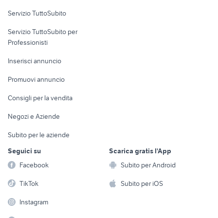
auto usate lecco
renault modus usata
Servizio TuttoSubito
elettronica
per la casa e la
sports e hobby
Servizio TuttoSubito per
persona
Informatica
Animali
Professionisti
Arredamento e
Console e
Accessori per
Casalinghi
Inserisci annuncio
Videogiochi
animali
Elettrodomestici
Promuovi annuncio
Audio/Video
Musica e Film
Giardino e Fai da te
Consigli per la vendita
Fotografia
Libri e Riviste
Abbigliamento e
Negozi e Aziende
Telefonia
Strumenti Musicali
Accessori
Subito per le aziende
Sports
Tutto per i bambini
Seguici su
Scarica gratis l'App
Biciclette
Facebook
Subito per Android
Collezionismo
TikTok
Subito per iOS
Instagram