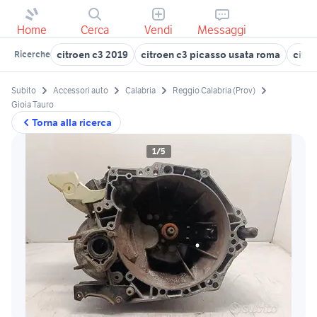
Home
Cerca
Vendi
Messaggi
citroen c3 2019
citroen c3 picasso usata roma
citr
Ricerche
Subito
Accessori auto
Calabria
Reggio Calabria (Prov)
Gioia Tauro
Torna alla ricerca
1/5