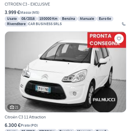
CITROEN C3 - EXCLUSIVE
3.999 €
Massa
(
MS
)
Usato
08/2016
150000 Km
Benzina
Manuale
Euro 6e
Rivenditore
CAR BUSINESS SRLS
21
Citroën C3 1.1 Attraction
6.300 €
Prato
(
PO
)