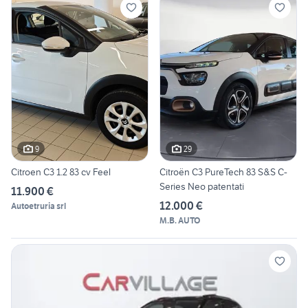
9
29
Citroen C3 1.2 83 cv Feel
Citroën C3 PureTech 83 S&S C-
Series Neo patentati
11.900 €
12.000 €
Autoetruria srl
M.B. AUTO