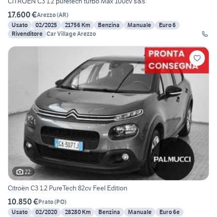
CITROEN C3 1.2 puretech turbo Max 100cv s&s
17.600 €
Arezzo
(
AR
)
Usato
02/2025
21756 Km
Benzina
Manuale
Euro 6
Rivenditore
Car Village Arezzo
22
Citroën C3 1.2 PureTech 82cv Feel Edition
10.850 €
Prato
(
PO
)
Usato
02/2020
28280 Km
Benzina
Manuale
Euro 6e