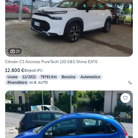
29
Citroën C3 Aircross PureTech 130 S&S Shine EAT6
12.800 €
Empoli
(
FI
)
Usato
12/2022
79791 Km
Benzina
Automatico
Rivenditore
M.B. AUTO