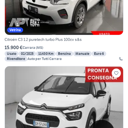
Vetrina
Citroën C3 1.2 puretech turbo Plus 100cv s&s
15.900 €
Carrara
(
MS
)
Usato
02/2025
11430 Km
Benzina
Manuale
Euro 6
Rivenditore
Auto per Tutti Carrara