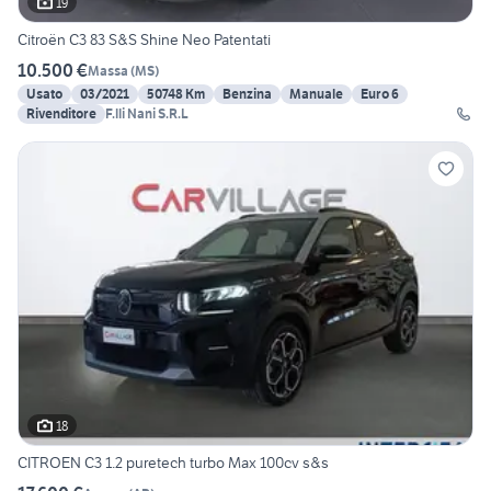
19
Citroën C3 83 S&S Shine Neo Patentati
10.500 €
Massa
(
MS
)
Usato
03/2021
50748 Km
Benzina
Manuale
Euro 6
Rivenditore
F.lli Nani S.R.L
18
CITROEN C3 1.2 puretech turbo Max 100cv s&s