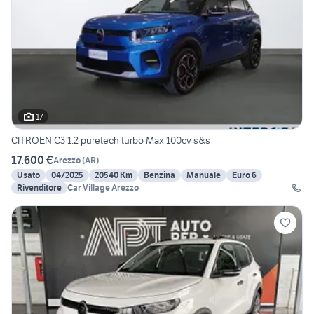
17
CITROEN C3 1.2 puretech turbo Max 100cv s&s
17.600 €
Arezzo
(
AR
)
Usato
04/2025
20540 Km
Benzina
Manuale
Euro 6
Rivenditore
Car Village Arezzo