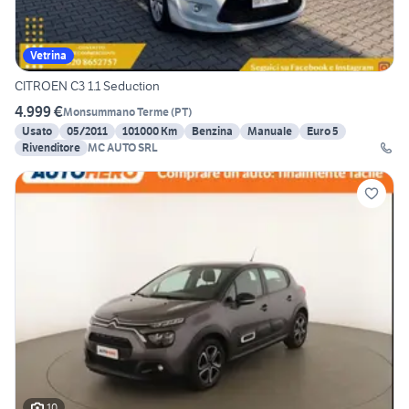
Vetrina
CITROEN C3 1.1 Seduction
4.999 €
Monsummano Terme
(
PT
)
Usato
05/2011
101000 Km
Benzina
Manuale
Euro 5
Rivenditore
MC AUTO SRL
10