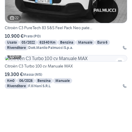
22
Citroën C3 PureTech 83 S&S Feel Pack Neo pate...
10.900 €
Prato
(
PO
)
Usato
03/2022
61540 Km
Benzina
Manuale
Euro 6
Rivenditore
Dott.Manlio Palmucci S.p.a.
20
Citroën C3 Turbo 100 cv Manuale MAX
19.300 €
Massa
(
MS
)
Km0
06/2026
Benzina
Manuale
Rivenditore
F.lli Nani S.R.L