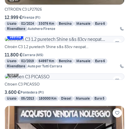
CITROEN C3 LP27926
12.999 €
Firenze
(
FI
)
Usato
02/2024
33076 Km
Benzina
Manuale
Euro 6
Rivenditore
Autohero Firenze
Vetrina
Citroën C3 1.2 puretech Shine s&s 83cv neopat...
11.800 €
Carrara
(
MS
)
Usato
02/2019
64997 Km
Benzina
Manuale
Euro 6
Rivenditore
Auto per Tutti Carrara
6
Citroen C3 PICASSO
3.600 €
Pontedera
(
PI
)
Usato
05/2013
180000 Km
Diesel
Manuale
Euro 5