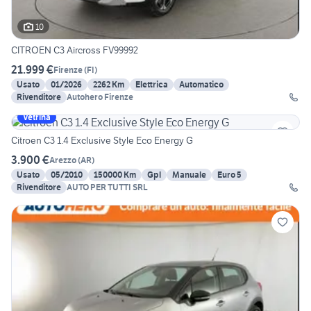
10
CITROEN C3 Aircross FV99992
21.999 €
Firenze
(
FI
)
Usato
01/2026
2262 Km
Elettrica
Automatico
Rivenditore
Autohero Firenze
Vetrina
Citroen C3 1.4 Exclusive Style Eco Energy G
3.900 €
Arezzo
(
AR
)
Usato
05/2010
150000 Km
Gpl
Manuale
Euro 5
Rivenditore
AUTO PER TUTTI SRL