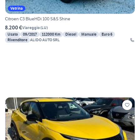
Vetrina
Citroen C3 BlueHDi 100 S&S Shine
8.200 €
Viareggio
(
LU
)
Usato
09/2017
112000 Km
Diesel
Manuale
Euro 6
Rivenditore
ALIDO AUTO SRL