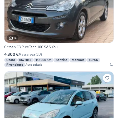
14
Citroen C3 PureTech 100 S&S You
4.300 €
Massarosa
(
LU
)
Usato
06/2015
115000 Km
Benzina
Manuale
Euro 6
Rivenditore
Auto sekula