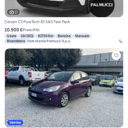
17
Citroën C3 PureTech 83 S&S Feel Pack
10.900 €
Prato
(
PO
)
Usato
10/2021
62730 Km
Benzina
Manuale
Rivenditore
Dott.Manlio Palmucci S.p.a.
Vetrina