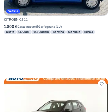
Vetrina
CITROEN C3 1.1
1.800 €
Castelnuovo di Garfagnana
(
LU
)
Usato
11/2006
155000 Km
Benzina
Manuale
Euro 4