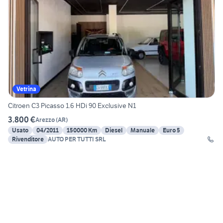
Vetrina
Citroen C3 Picasso 1.6 HDi 90 Exclusive N1
3.800 €
Arezzo
(
AR
)
Usato
04/2011
150000 Km
Diesel
Manuale
Euro 5
Rivenditore
AUTO PER TUTTI SRL