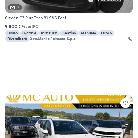
22
Citroën C3 PureTech 83 S&S Feel
9.800 €
Prato
(
PO
)
Usato
07/2019
81310 Km
Benzina
Manuale
Euro 6
Rivenditore
Dott.Manlio Palmucci S.p.a.