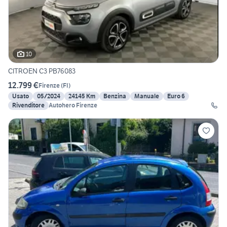
10
CITROEN C3 PB76083
12.799 €
Firenze
(
FI
)
Usato
05/2024
24145 Km
Benzina
Manuale
Euro 6
Rivenditore
Autohero Firenze