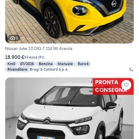
6
Nissan Juke 1.0 DIG-T 114 Mt Acenta
18.900 €
Firenze
(
FI
)
Km0
07/2026
Benzina
Manuale
Euro 6
Rivenditore
Brogi & Collitorti S.p.A