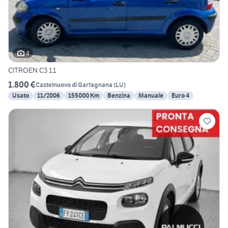
4
CITROEN C3 1.1
1.800 €
Castelnuovo di Garfagnana
(
LU
)
Usato
11/2006
155000 Km
Benzina
Manuale
Euro 4