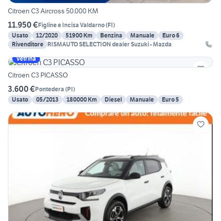
Citroen C3 Aircross 50.000 KM
11.950 €
Figline e Incisa Valdarno
(
FI
)
Usato
12/2020
51900 Km
Benzina
Manuale
Euro 6
Rivenditore
RISMAUTO SELECTION dealer Suzuki - Mazda
Vetrina
Citroen C3 PICASSO
3.600 €
Pontedera
(
PI
)
Usato
05/2013
180000 Km
Diesel
Manuale
Euro 5