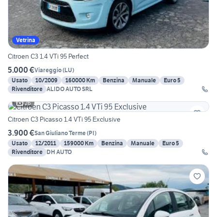
Vetrina
Citroen C3 1.4 VTi 95 Perfect
5.000 €
Viareggio
(
LU
)
Usato
10/2009
160000 Km
Benzina
Manuale
Euro 5
Rivenditore
ALIDO AUTO SRL
26
Citroen C3 Picasso 1.4 VTi 95 Exclusive
3.900 €
San Giuliano Terme
(
PI
)
Usato
12/2011
159000 Km
Benzina
Manuale
Euro 5
Rivenditore
DH AUTO