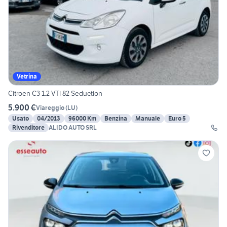
Vetrina
Citroen C3 1.2 VTi 82 Seduction
5.900 €
Viareggio
(
LU
)
Usato
04/2013
96000 Km
Benzina
Manuale
Euro 5
Rivenditore
ALIDO AUTO SRL