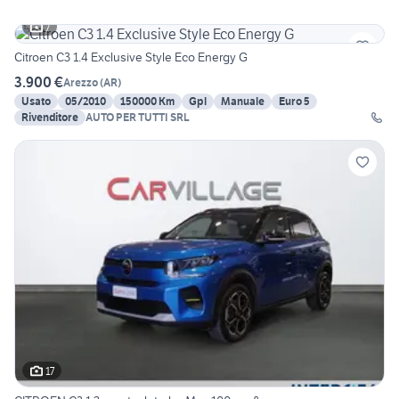
7
Citroen C3 1.4 Exclusive Style Eco Energy G
3.900 €
Arezzo
(
AR
)
Usato
05/2010
150000 Km
Gpl
Manuale
Euro 5
Rivenditore
AUTO PER TUTTI SRL
17