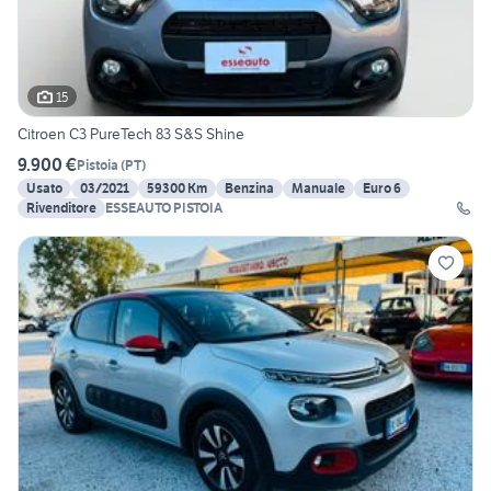
15
Citroen C3 PureTech 83 S&S Shine
9.900 €
Pistoia
(
PT
)
Usato
03/2021
59300 Km
Benzina
Manuale
Euro 6
Rivenditore
ESSEAUTO PISTOIA