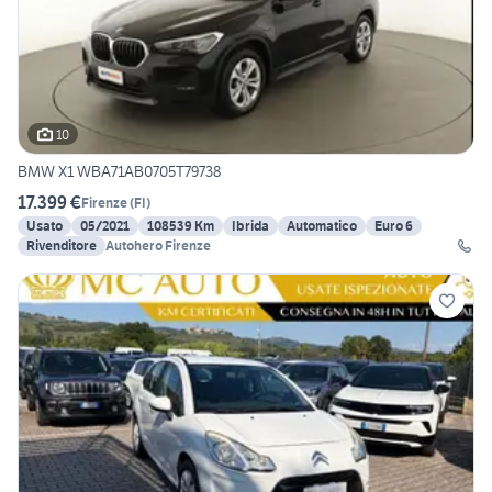
10
BMW X1 WBA71AB0705T79738
17.399 €
Firenze
(
FI
)
Usato
05/2021
108539 Km
Ibrida
Automatico
Euro 6
Rivenditore
Autohero Firenze