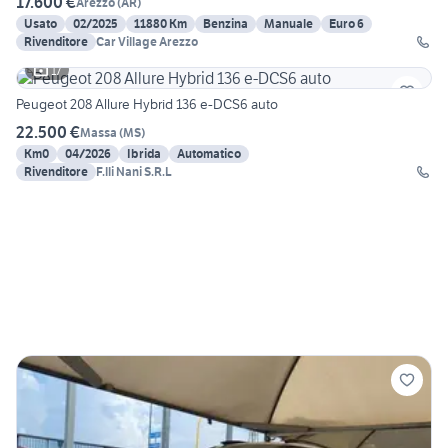
17.600 €
Arezzo
(
AR
)
Usato
02/2025
11880 Km
Benzina
Manuale
Euro 6
Rivenditore
Car Village Arezzo
17
Peugeot 208 Allure Hybrid 136 e-DCS6 auto
22.500 €
Massa
(
MS
)
Km0
04/2026
Ibrida
Automatico
Rivenditore
F.lli Nani S.R.L