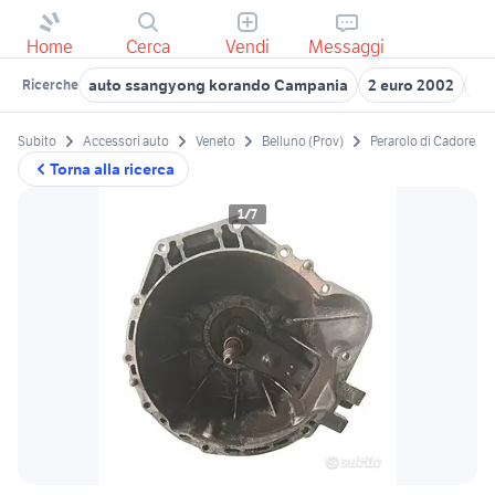
Home
Cerca
Vendi
Messaggi
auto ssangyong korando Campania
2 euro 2002
53
Ricerche
Subito
Accessori auto
Veneto
Belluno (Prov)
Perarolo di Cadore
Torna alla ricerca
1/7