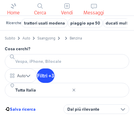
Home
Cerca
Vendi
Messaggi
trattori usati modena
piaggio ape 50
ducati multist
Ricerche
Subito
Auto
Ssangyong
Benzina
Cosa cerchi?
Filtri +3
Auto
Salva ricerca
Dal più rilevante