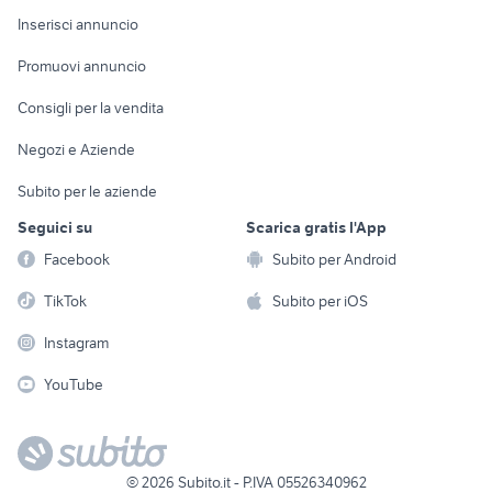
alfa 90
microcar auto
Console e
Accessori per
Casalinghi
Inserisci annuncio
Videogiochi
animali
Elettrodomestici
Promuovi annuncio
Audio/Video
Musica e Film
Giardino e Fai da te
Consigli per la vendita
Fotografia
Libri e Riviste
Abbigliamento e
Negozi e Aziende
Telefonia
Strumenti Musicali
Accessori
Subito per le aziende
Sports
Tutto per i bambini
Seguici su
Scarica gratis l'App
Biciclette
Facebook
Subito per Android
Collezionismo
TikTok
Subito per iOS
Instagram
YouTube
©
2026
Subito.it - P.IVA 05526340962