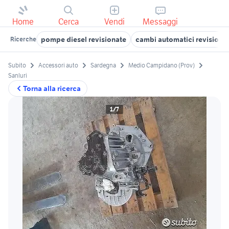
Home
Cerca
Vendi
Messaggi
pompe diesel revisionate
cambi automatici revisionat
Ricerche
Subito
Accessori auto
Sardegna
Medio Campidano (Prov)
Sanluri
Torna alla ricerca
1/7