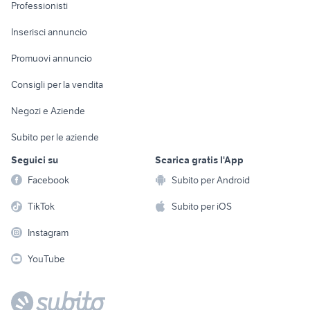
Informatica
Animali
Professionisti
Arredamento e
Console e
Accessori per
Casalinghi
Inserisci annuncio
Videogiochi
animali
Elettrodomestici
Promuovi annuncio
Audio/Video
Musica e Film
Giardino e Fai da te
Consigli per la vendita
Fotografia
Libri e Riviste
Abbigliamento e
Negozi e Aziende
Telefonia
Strumenti Musicali
Accessori
Subito per le aziende
Sports
Tutto per i bambini
Seguici su
Scarica gratis l'App
Biciclette
Facebook
Subito per Android
Collezionismo
TikTok
Subito per iOS
Instagram
YouTube