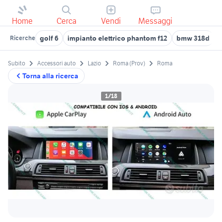
Home
Cerca
Vendi
Messaggi
golf 6
impianto elettrico phantom f12
bmw 318d
Ricerche
Subito
Accessori auto
Lazio
Roma (Prov)
Roma
Torna alla ricerca
1/18