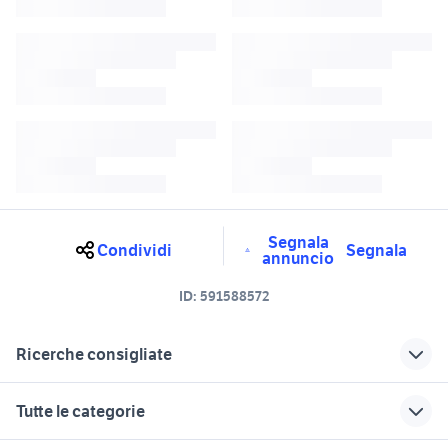
Segnala
Condividi
Segnala
annuncio
ID:
591588572
Ricerche consigliate
sella f12
bmw serie 5 touring
Tutte le categorie
malaguti f12 accessori moto
f12 in piemonte