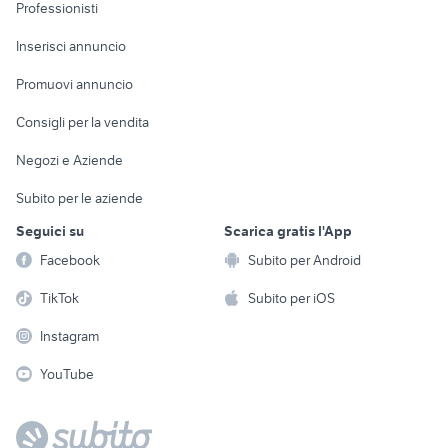
Informatica
Animali
Professionisti
Arredamento e
Console e
Accessori per
Casalinghi
Inserisci annuncio
Videogiochi
animali
Elettrodomestici
Promuovi annuncio
Audio/Video
Musica e Film
Giardino e Fai da te
Consigli per la vendita
Fotografia
Libri e Riviste
Abbigliamento e
Negozi e Aziende
Telefonia
Strumenti Musicali
Accessori
Subito per le aziende
Sports
Tutto per i bambini
Seguici su
Scarica gratis l'App
Biciclette
Facebook
Subito per Android
Collezionismo
TikTok
Subito per iOS
Instagram
YouTube