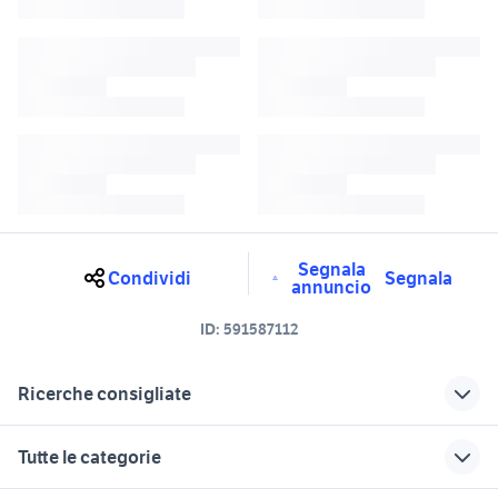
Segnala
Condividi
Segnala
annuncio
ID:
591587112
Ricerche consigliate
nuova bmw x6 2018
bmw x6 m 2017
Tutte le categorie
x6 in piemonte
suv bmw x6 auto