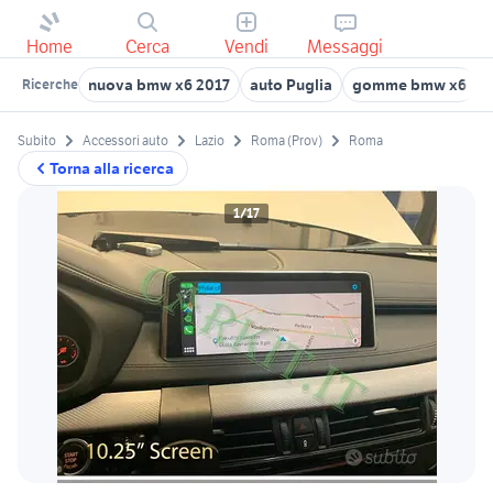
Home
Cerca
Vendi
Messaggi
nuova bmw x6 2017
auto Puglia
gomme bmw x6
Ricerche
Subito
Accessori auto
Lazio
Roma (Prov)
Roma
Torna alla ricerca
1/17