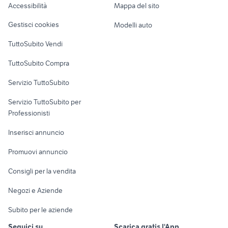
Accessibilità
Mappa del sito
Loft, mansarde e
Veicoli commerciali
altro
Gestisci cookies
Modelli auto
Case vacanza
TuttoSubito Vendi
Uffici e Locali
TuttoSubito Compra
commerciali
Servizio TuttoSubito
elettronica
per la casa e la
sports e hobby
Servizio TuttoSubito per
persona
Informatica
Animali
Professionisti
Arredamento e
Console e
Accessori per
Casalinghi
Inserisci annuncio
Videogiochi
animali
Elettrodomestici
Promuovi annuncio
Audio/Video
Musica e Film
Giardino e Fai da te
Consigli per la vendita
Fotografia
Libri e Riviste
Abbigliamento e
Negozi e Aziende
Telefonia
Strumenti Musicali
Accessori
Subito per le aziende
Sports
Tutto per i bambini
Seguici su
Scarica gratis l'App