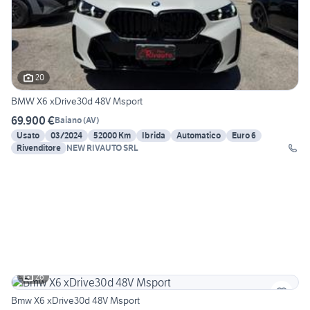
20
BMW X6 xDrive30d 48V Msport
69.900 €
Baiano
(
AV
)
Usato
03/2024
52000 Km
Ibrida
Automatico
Euro 6
Rivenditore
NEW RIVAUTO SRL
26
Bmw X6 xDrive30d 48V Msport