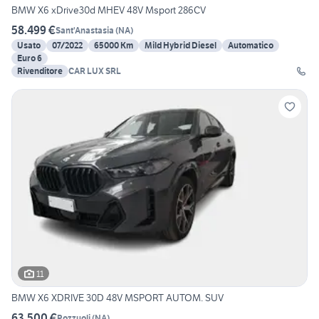
BMW X6 xDrive30d MHEV 48V Msport 286CV
58.499 €
Sant'Anastasia
(
NA
)
Usato
07/2022
65000 Km
Mild Hybrid Diesel
Automatico
Euro 6
Rivenditore
CAR LUX SRL
11
BMW X6 XDRIVE 30D 48V MSPORT AUTOM. SUV
63.500 €
Pozzuoli
(
NA
)