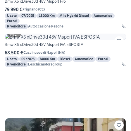
Bmw X6 xDrive30d 48V Msport Pro
79.990 €
Frignano
(
CE
)
Usato
07/2025
18000 Km
Mild Hybrid Diesel
Automatico
Euro 6
Rivenditore
Autoccasione Pezone
24
Bmw X6 xDrive30d 48V Msport IVA ESPOSTA
68.500 €
Casalnuovo di Napoli
(
NA
)
Usato
09/2023
74000 Km
Diesel
Automatico
Euro 6
Rivenditore
Leschicmotorsgroup