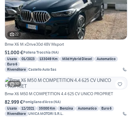
22
Bmw X6 M xDrive30d 48V Msport
51.000 €
Pollena Trocchia
(
NA
)
Usato
01/2023
133049 Km
Mild Hybrid Diesel
Automatico
Euro 6
Rivenditore
Castello Auto Sas
30
Bmw X6 M50 M COMPETITION 4.4 625 CV UNICO PROPRIET
82.999 €
Pomigliano d'Arco
(
NA
)
Usato
12/2021
35000 Km
Benzina
Automatico
Euro 6
Rivenditore
UNICA MOTORI S.R.L.