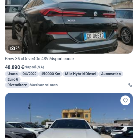
25
Bmw X6 xDrive40d 48V Msport corse
48.890 €
Napoli
(
NA
)
Usato
04/2022
150000 Km
Mild Hybrid Diesel
Automatico
Euro 6
Rivenditore
Maxivan srl auto