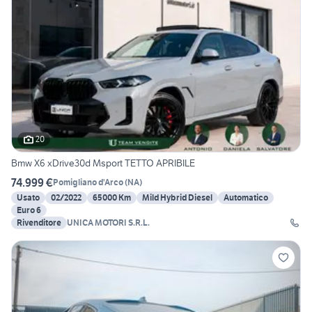
20
Bmw X6 xDrive30d Msport TETTO APRIBILE
74.999 €
Pomigliano d'Arco
(
NA
)
Usato
02/2022
65000 Km
Mild Hybrid Diesel
Automatico
Euro 6
Rivenditore
UNICA MOTORI S.R.L.