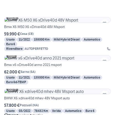
26
Bmw X6 M50 X6 xDrive40d 48V Msport
59.990 €
Cesa
(
CE
)
Usato
11/2022
158000 Km
Mild Hybrid Diesel
Automatico
Euro 6
Rivenditore
AUTOPERFETTO
6
Bmw x6 xDrive40d anno 2021 msport
62.000 €
Sarno
(
SA
)
Usato
11/2021
135000 Km
Mild Hybrid Diesel
Automatico
Euro 6d-TEMP
25
BMW X6 xdrive40d mhev 48V Msport auto
57.800 €
Pozzuoli
(
NA
)
Usato
03/2022
78432 Km
Ibrida
Automatico
Euro 6