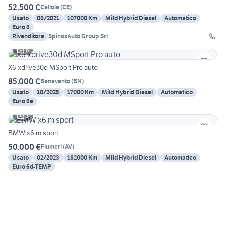
52.500 €
Cellole
(
CE
)
Usato
06/2021
107000 Km
Mild Hybrid Diesel
Automatico
Euro 6
Rivenditore
SpinosAuto Group Srl
6
X6 xdrive30d MSport Pro auto
85.000 €
Benevento
(
BN
)
Usato
10/2025
17000 Km
Mild Hybrid Diesel
Automatico
Euro 6e
3
BMW x6 m sport
50.000 €
Flumeri
(
AV
)
Usato
02/2023
182000 Km
Mild Hybrid Diesel
Automatico
Euro 6d-TEMP