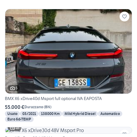
6
BMX X6 xDrive40d Msport full optional IVA EAPOSTA
55.000 €
Durazzano
(
BN
)
Usato
03/2021
138000 Km
Mild Hybrid Diesel
Automatico
Euro 6d-TEMP
18