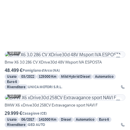
23
Bmw X6 3.0 286 CV XDrive30d 48V Msport IVA ESPOSTA
48.499 €
Pomigliano d'Arco
(
NA
)
Usato
03/2022
125000 Km
Mild Hybrid Diesel
Automatico
Euro 6
Rivenditore
UNICA MOTORI S.R.L.
20
BMW X6 xDrive30d 258CV Extravagance sport NAVI F
29.999 €
Casagiove
(
CE
)
Usato
06/2017
141000 Km
Diesel
Automatico
Euro 6
Rivenditore
GED AUTO