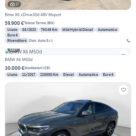
17
Bmw X6 xDrive30d 48V Msport
59.900 €
Telese Terme
(
BN
)
Usato
03/2023
79349 Km
Mild Hybrid Diesel
Automatico
Euro 6
Rivenditore
Don. Auto S.r.l.
6
BMW X6 M50d
30.000 €
Maddaloni
(
CE
)
Usato
11/2017
220000 Km
Diesel
Automatico
Euro 6