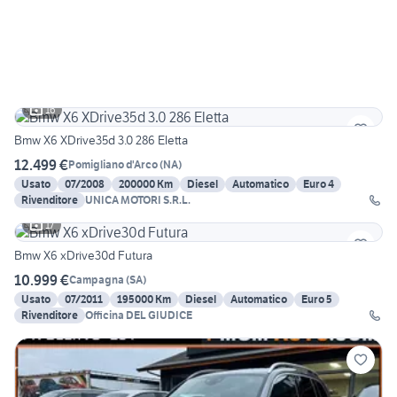
16
Bmw X6 XDrive35d 3.0 286 Eletta
12.499 €
Pomigliano d'Arco
(
NA
)
Usato
07/2008
200000 Km
Diesel
Automatico
Euro 4
Rivenditore
UNICA MOTORI S.R.L.
17
Bmw X6 xDrive30d Futura
10.999 €
Campagna
(
SA
)
Usato
07/2011
195000 Km
Diesel
Automatico
Euro 5
Rivenditore
Officina DEL GIUDICE