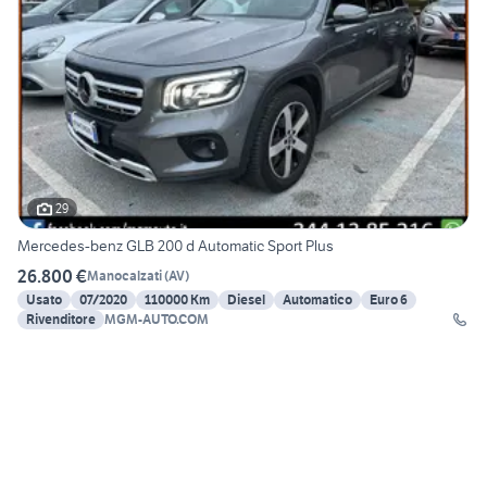
29
Mercedes-benz GLB 200 d Automatic Sport Plus
26.800 €
Manocalzati
(
AV
)
Usato
07/2020
110000 Km
Diesel
Automatico
Euro 6
Rivenditore
MGM-AUTO.COM