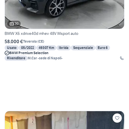
30
BMW X6 xdrive40d mhev 48V Msport auto
58.000 €
Teverola
(
CE
)
Usato
05/2022
49307 Km
Ibrida
Sequenziale
Euro 6
BMW Premium Selection
Rivenditore
M.Car -sede di Napoli-