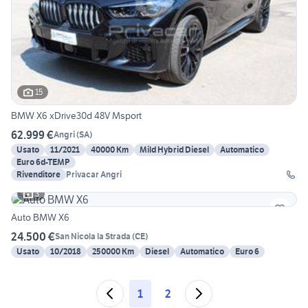
15
BMW X6 xDrive30d 48V Msport
62.999 €
Angri
(
SA
)
Usato
11/2021
40000 Km
Mild Hybrid Diesel
Automatico
Euro 6d-TEMP
Rivenditore
Privacar Angri
3
Auto BMW X6
24.500 €
San Nicola la Strada
(
CE
)
Usato
10/2018
250000 Km
Diesel
Automatico
Euro 6
1
2