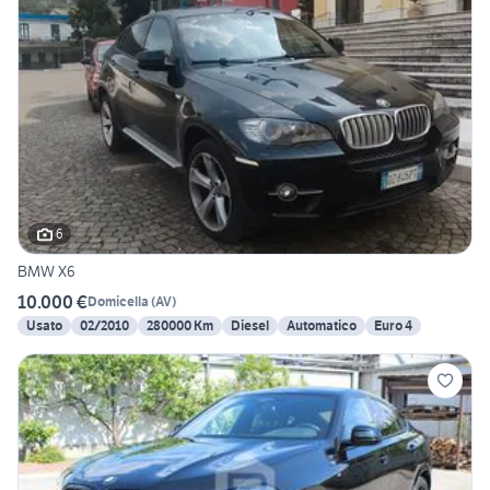
6
BMW X6
10.000 €
Domicella
(
AV
)
Usato
02/2010
280000 Km
Diesel
Automatico
Euro 4