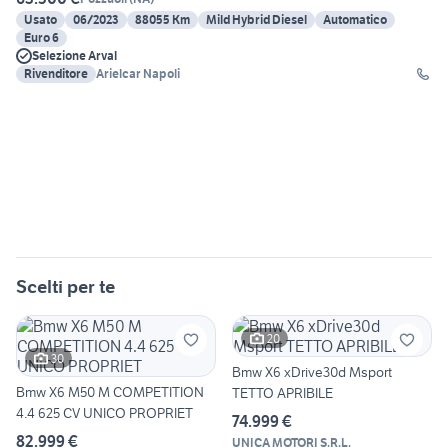
Usato
06/2023
88055 Km
Mild Hybrid Diesel
Automatico
Euro 6
Selezione Arval
Rivenditore
Arielcar Napoli
Scelti per te
20
30
Bmw X6 xDrive30d Msport
Bmw X6 M50 M COMPETITION
TETTO APRIBILE
4.4 625 CV UNICO PROPRIET
74.999 €
82.999 €
UNICA MOTORI S.R.L.