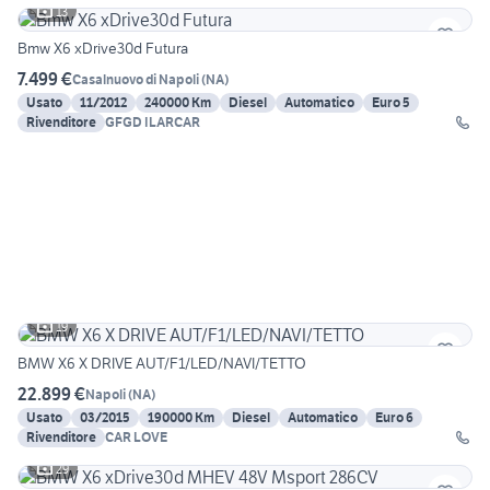
13
Bmw X6 xDrive30d Futura
7.499 €
Casalnuovo di Napoli
(
NA
)
Usato
11/2012
240000 Km
Diesel
Automatico
Euro 5
Rivenditore
GFGD ILARCAR
19
BMW X6 X DRIVE AUT/F1/LED/NAVI/TETTO
22.899 €
Napoli
(
NA
)
Usato
03/2015
190000 Km
Diesel
Automatico
Euro 6
Rivenditore
CAR LOVE
29