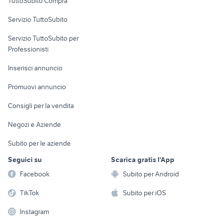
TuttoSubito Compra
commerciali
auto cabrio
golf 8 usata
Servizio TuttoSubito
fiorino pick up
toyota rav4
elettronica
per la casa e la
sports e hobby
auto usate taranto privati
Servizio TuttoSubito per
persona
golf 6
Informatica
Animali
Professionisti
Arredamento e
Console e
Accessori per
Casalinghi
Inserisci annuncio
Videogiochi
animali
Elettrodomestici
Promuovi annuncio
Audio/Video
Musica e Film
Giardino e Fai da te
Consigli per la vendita
Fotografia
Libri e Riviste
Abbigliamento e
Negozi e Aziende
Telefonia
Strumenti Musicali
Accessori
Subito per le aziende
Sports
Tutto per i bambini
Seguici su
Scarica gratis l'App
Biciclette
Facebook
Subito per Android
Collezionismo
TikTok
Subito per iOS
Instagram