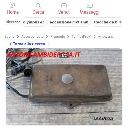
Home
Cerca
Vendi
Messaggi
olympus e3
accensione mvt am6
stecche da biliardo
Ricerche
Subito
Accessori auto
Piemonte
Torino (Prov)
Andezeno
Torna alla ricerca
1/2