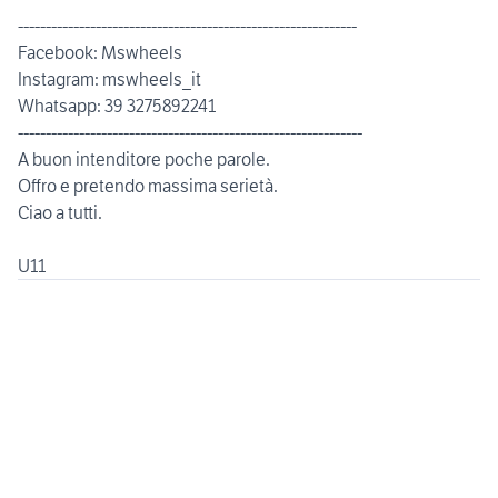
-------------------------------------------------------------
Facebook: Mswheels
Instagram: mswheels_it
Whatsapp: 39 3275892241
--------------------------------------------------------------
A buon intenditore poche parole.
Offro e pretendo massima serietà.
Ciao a tutti.