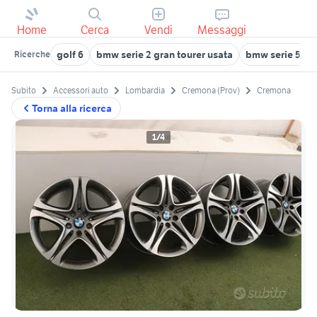
Home
Cerca
Vendi
Messaggi
golf 6
bmw serie 2 gran tourer usata
bmw serie 5 to
Ricerche
Subito
Accessori auto
Lombardia
Cremona (Prov)
Cremona
Torna alla ricerca
1/4