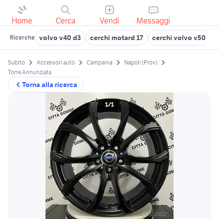
Home
Cerca
Vendi
Messaggi
volvo v40 d3
cerchi motard 17
cerchi volvo v50
c
Ricerche
Subito
Accessori auto
Campania
Napoli (Prov)
Torre Annunziata
Torna alla ricerca
1/1