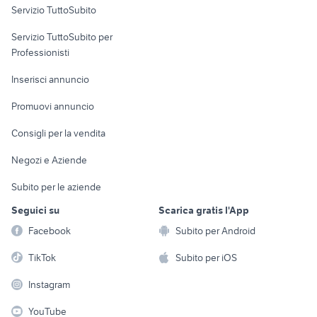
Servizio TuttoSubito
elettronica
per la casa e la
sports e hobby
Servizio TuttoSubito per
persona
Informatica
Animali
Professionisti
Arredamento e
Console e
Accessori per
Casalinghi
Inserisci annuncio
Videogiochi
animali
Elettrodomestici
Promuovi annuncio
Audio/Video
Musica e Film
Giardino e Fai da te
Consigli per la vendita
Fotografia
Libri e Riviste
Abbigliamento e
Negozi e Aziende
Telefonia
Strumenti Musicali
Accessori
Subito per le aziende
Sports
Tutto per i bambini
Seguici su
Scarica gratis l'App
Biciclette
Facebook
Subito per Android
Collezionismo
TikTok
Subito per iOS
Instagram
YouTube