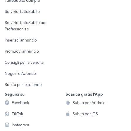
TuttoSubito Compra
commerciali
nissan silvia
auto usate lecco
Servizio TuttoSubito
golf 8 usata
regalo auto Roma
elettronica
per la casa e la
sports e hobby
auto usate nettuno
Servizio TuttoSubito per
persona
alfa 90
Informatica
Animali
Professionisti
Arredamento e
Console e
Accessori per
Casalinghi
Inserisci annuncio
Videogiochi
animali
Elettrodomestici
Promuovi annuncio
Audio/Video
Musica e Film
Giardino e Fai da te
Consigli per la vendita
Fotografia
Libri e Riviste
Abbigliamento e
Negozi e Aziende
Telefonia
Strumenti Musicali
Accessori
Subito per le aziende
Sports
Tutto per i bambini
Seguici su
Scarica gratis l'App
Biciclette
Facebook
Subito per Android
Collezionismo
TikTok
Subito per iOS
Instagram