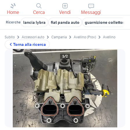
Home
Cerca
Vendi
Messaggi
lancia lybra
fiat panda auto
guarnizione collettore 
Ricerche
Subito
Accessori auto
Campania
Avellino (Prov)
Avellino
Torna alla ricerca
1/2