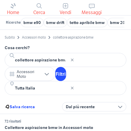
Home
Cerca
Vendi
Messaggi
bmw e90
bmw drift
tetto apribile bmw
bmw 2002 
Ricerche
Subito
Accessori moto
collettore aspirazione bmw
Cosa cerchi?
Accessori
Filtri
Moto
Salva ricerca
Dal più recente
72 risultati
Collettore aspirazione bmw in Accessori moto