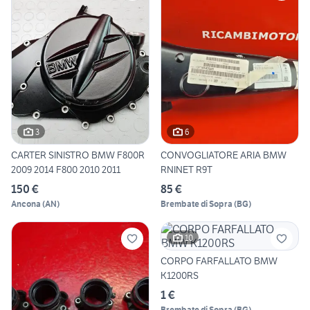
3
6
CARTER SINISTRO BMW F800R
CONVOGLIATORE ARIA BMW
2009 2014 F800 2010 2011
RNINET R9T
150 €
85 €
Ancona
(
AN
)
Brembate di Sopra
(
BG
)
10
CORPO FARFALLATO BMW
K1200RS
1 €
Brembate di Sopra
(
BG
)