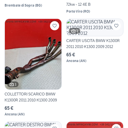
72kw - 12 4E B
Brembate di Sopra
(
BG
)
Porto Viro
(
RO
)
3
CARTER USCITA BMW K1300R
2011 2010 K1300 2009 2012
65 €
Ancona
(
AN
)
3
COLLETTORI SCARICO BMW
K1300R 2011 2010 K1300 2009
65 €
Ancona
(
AN
)