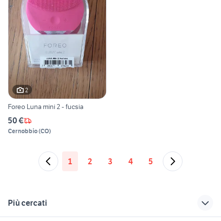
2
Foreo Luna mini 2 - fucsia
50 €
Cernobbio
(
CO
)
1
2
3
4
5
Più cercati