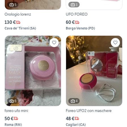
5
3
Orologio lorenz
UFO FOREO
130 €
60 €
Cava de' Tirreni
(
SA
)
Borgo Veneto
(
PD
)
6
4
foreo ufo mini
Foreo UFO2 con maschere
50 €
48 €
Roma
(
RM
)
Cagliari
(
CA
)