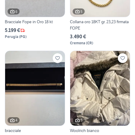
6
5
Bracciale Fope in Oro 18 kt
Collana oro 18KT gr. 23,23 firmata
FOPE
5.199 €
3.490 €
Perugia
(
PG
)
Cremona
(
CR
)
4
5
bracciale
Woolrich bianco