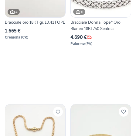
4
6
Bracciale oro 18KT gr. 10.41 FOPE
Bracciale Donna Fope® Oro
Bianco 18Kt 750 Scatola
1.665 €
4.690 €
Cremona
(
CR
)
Palermo
(
PA
)