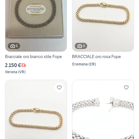
6
4
Bracciale oro bianco stile Fope
BRACCIALE oro rosa Fope
Cremona
(
CR
)
2.150 €
Verona
(
VR
)