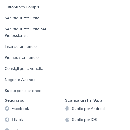
Uffici e Locali
TuttoSubito Compra
commerciali
Servizio TuttoSubito
elettronica
per la casa e la
sports e hobby
Servizio TuttoSubito per
persona
Informatica
Animali
Professionisti
Arredamento e
Console e
Accessori per
Casalinghi
Inserisci annuncio
Videogiochi
animali
Elettrodomestici
Promuovi annuncio
Audio/Video
Musica e Film
Giardino e Fai da te
Consigli per la vendita
Fotografia
Libri e Riviste
Abbigliamento e
Negozi e Aziende
Telefonia
Strumenti Musicali
Accessori
Subito per le aziende
Sports
Tutto per i bambini
Seguici su
Scarica gratis l'App
Biciclette
Facebook
Subito per Android
Collezionismo
TikTok
Subito per iOS