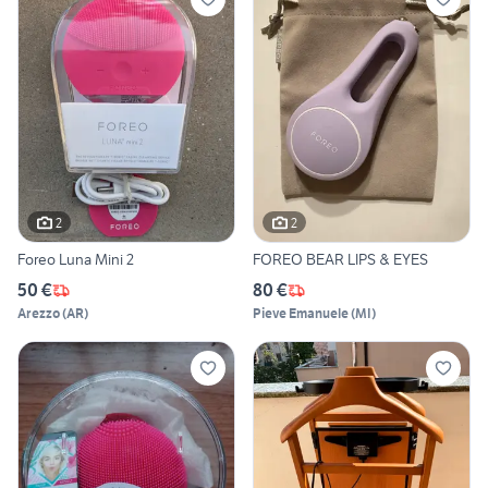
2
2
Foreo Luna Mini 2
FOREO BEAR LIPS & EYES
50 €
80 €
Arezzo
(
AR
)
Pieve Emanuele
(
MI
)