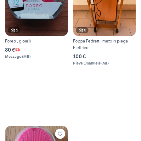
5
6
Foreo , gioielli
Foppa Pedretti, metti in piega
Elettrico
80 €
100 €
Mezzago
(
MB
)
Pieve Emanuele
(
MI
)