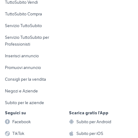
fiat 1100 anni 50
auto cabrio
TuttoSubito Vendi
Uffici e Locali
auto Puglia
auto usate lecco
TuttoSubito Compra
commerciali
nissan silvia
golf 6
Servizio TuttoSubito
auto usate mantova
toyota corolla
elettronica
per la casa e la
sports e hobby
auto usate economiche
Servizio TuttoSubito per
persona
renault modus usata
Informatica
Animali
Professionisti
Arredamento e
Console e
Accessori per
Casalinghi
Inserisci annuncio
Videogiochi
animali
Elettrodomestici
Promuovi annuncio
Audio/Video
Musica e Film
Giardino e Fai da te
Consigli per la vendita
Fotografia
Libri e Riviste
Abbigliamento e
Negozi e Aziende
Telefonia
Strumenti Musicali
Accessori
Subito per le aziende
Sports
Tutto per i bambini
Seguici su
Scarica gratis l'App
Biciclette
Facebook
Subito per Android
Collezionismo
TikTok
Subito per iOS