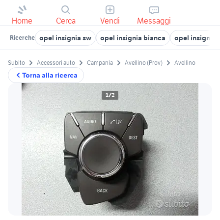
Home
Cerca
Vendi
Messaggi
opel insignia sw
opel insignia bianca
opel insignia 
Ricerche
Subito
Accessori auto
Campania
Avellino (Prov)
Avellino
Torna alla ricerca
1/2