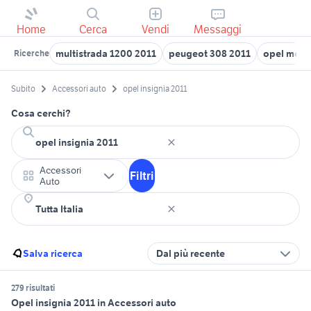
Home
Cerca
Vendi
Messaggi
multistrada 1200 2011
peugeot 308 2011
opel meriv
Ricerche
Subito
Accessori auto
opel insignia 2011
Cosa cerchi?
Accessori
Filtri
Auto
Salva ricerca
Dal più recente
279 risultati
Opel insignia 2011 in Accessori auto