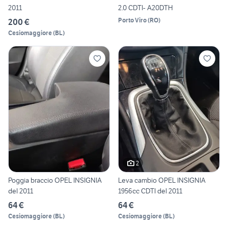
2011
2.0 CDTI- A20DTH
Porto Viro
(
RO
)
200 €
Cesiomaggiore
(
BL
)
2
Poggia braccio OPEL INSIGNIA
Leva cambio OPEL INSIGNIA
del 2011
1956cc CDTI del 2011
64 €
64 €
Cesiomaggiore
(
BL
)
Cesiomaggiore
(
BL
)