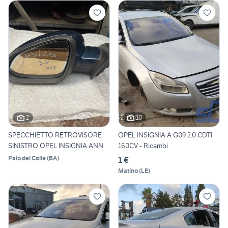
2
10
SPECCHIETTO RETROVISORE
OPEL INSIGNIA A G09 2.0 CDTI
SINISTRO OPEL INSIGNIA ANN
160CV - Ricambi
Palo del Colle
(
BA
)
1 €
Matino
(
LE
)