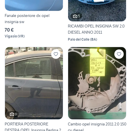
Fanale posteriore dx opel
5
insignia sw
RICAMBI OPEL INSIGNIA SW 2.0
70 €
DIESEL ANNO:2011
Vigasio
(
VR
)
Palo del Colle
(
BA
)
9
PORTIERA POSTERIORE
Cambio opel insignia 2011 2.0 150
DESTRA OPEL Insignia Berlina 2
cv diesel