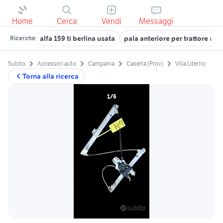
Home
Cerca
Vendi
Messaggi
alfa 159 ti berlina usata
pala anteriore per trattore usa
Ricerche
Subito
Accessori auto
Campania
Caserta (Prov)
Villa Literno
Torna alla ricerca
1/6