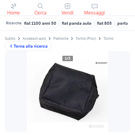
Home
Cerca
Vendi
Messaggi
fiat 1100 anni 50
fiat panda auto
fiat 805
porta la
Ricerche
Subito
Accessori auto
Piemonte
Torino (Prov)
Torino
Torna alla ricerca
1/3