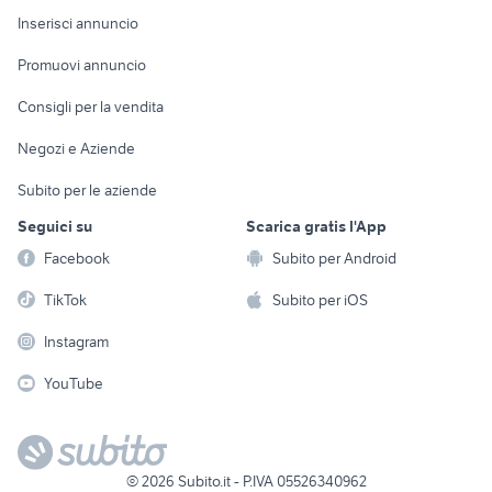
Console e
Accessori per
Casalinghi
Inserisci annuncio
Videogiochi
animali
Elettrodomestici
Promuovi annuncio
Audio/Video
Musica e Film
Giardino e Fai da te
Consigli per la vendita
Fotografia
Libri e Riviste
Abbigliamento e
Negozi e Aziende
Telefonia
Strumenti Musicali
Accessori
Subito per le aziende
Sports
Tutto per i bambini
Seguici su
Scarica gratis l'App
Biciclette
Facebook
Subito per Android
Collezionismo
TikTok
Subito per iOS
Instagram
YouTube
©
2026
Subito.it - P.IVA 05526340962