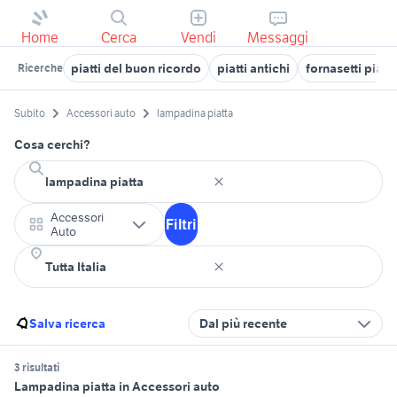
Home
Cerca
Vendi
Messaggi
piatti del buon ricordo
piatti antichi
fornasetti piatt
Ricerche
Subito
Accessori auto
lampadina piatta
Cosa cerchi?
Accessori
Filtri
Auto
Salva ricerca
Dal più recente
3 risultati
Lampadina piatta in Accessori auto