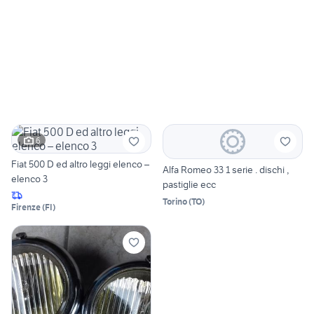
6
Fiat 500 D ed altro leggi elenco –
Alfa Romeo 33 1 serie . dischi ,
elenco 3
pastiglie ecc
Torino
(
TO
)
Firenze
(
FI
)