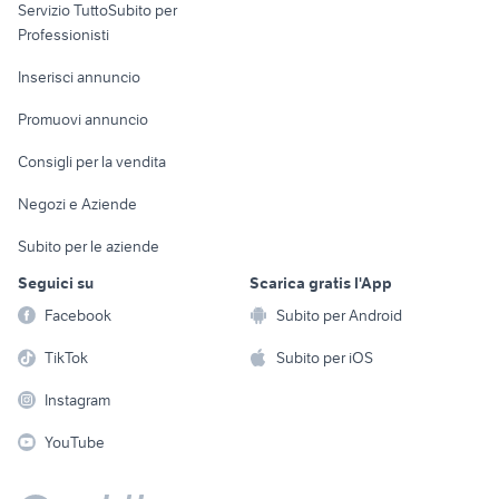
Servizio TuttoSubito per
persona
Informatica
Animali
Professionisti
Arredamento e
Console e
Accessori per
Casalinghi
Inserisci annuncio
Videogiochi
animali
Elettrodomestici
Promuovi annuncio
Audio/Video
Musica e Film
Giardino e Fai da te
Consigli per la vendita
Fotografia
Libri e Riviste
Abbigliamento e
Negozi e Aziende
Telefonia
Strumenti Musicali
Accessori
Subito per le aziende
Sports
Tutto per i bambini
Seguici su
Scarica gratis l'App
Biciclette
Facebook
Subito per Android
Collezionismo
TikTok
Subito per iOS
Instagram
YouTube