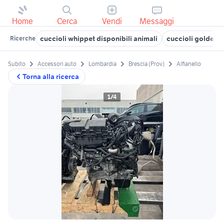
Home
Cerca
Vendi
Messaggi
cuccioli whippet disponibili animali
cuccioli golden re
Ricerche
Subito
Accessori auto
Lombardia
Brescia (Prov)
Alfianello
Torna alla ricerca
1/4