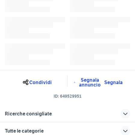
Segnala
Condividi
Segnala
annuncio
ID:
649529951
Ricerche consigliate
di motor
motori Ferentino
Tutte le categorie
sigla tv
motore tdm 850