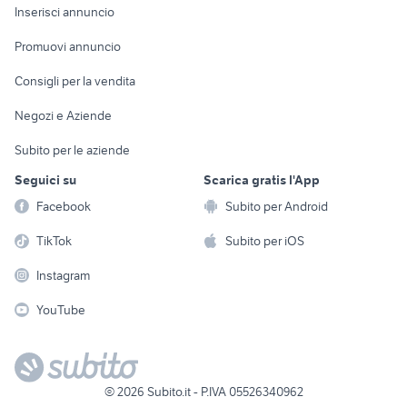
Console e
Accessori per
Casalinghi
Inserisci annuncio
Videogiochi
animali
Elettrodomestici
Promuovi annuncio
Audio/Video
Musica e Film
Giardino e Fai da te
Consigli per la vendita
Fotografia
Libri e Riviste
Abbigliamento e
Negozi e Aziende
Telefonia
Strumenti Musicali
Accessori
Subito per le aziende
Sports
Tutto per i bambini
Seguici su
Scarica gratis l'App
Biciclette
Facebook
Subito per Android
Collezionismo
TikTok
Subito per iOS
Instagram
YouTube
©
2026
Subito.it - P.IVA 05526340962