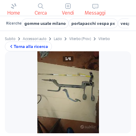
Home
Cerca
Vendi
Messaggi
gomme usate milano
portapacchi vespa px
vespa i
Ricerche
Subito
Accessori auto
Lazio
Viterbo (Prov)
Viterbo
Torna alla ricerca
1/6