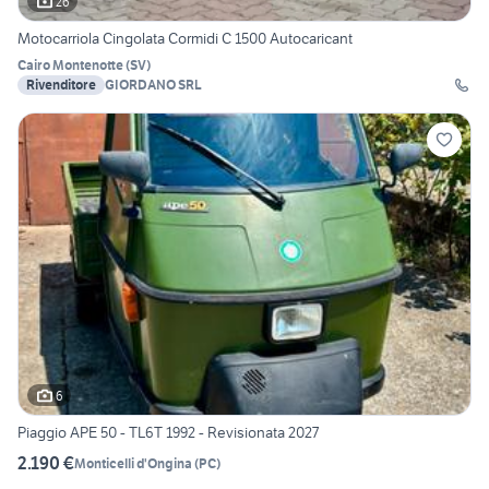
26
Motocarriola Cingolata Cormidi C 1500 Autocaricant
Cairo Montenotte
(
SV
)
Rivenditore
GIORDANO SRL
6
Piaggio APE 50 - TL6T 1992 - Revisionata 2027
2.190 €
Monticelli d'Ongina
(
PC
)