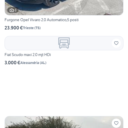
6
Furgone Opel Vivaro 2.0 Automatico,5 posti
23.900 €
Trieste
(
TS
)
Fiat Scudo maxi 2.0 mjt HDi
3.000 €
Alessandria
(
AL
)