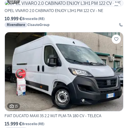
15
OPEL VIVARO 2.0 CABINATO ENJOY L3H1 PM 122 CV - NE
10.999 €
Brescello
(
RE
)
Rivenditore
CisautoGroup
15
FIAT DUCATO MAXI 35 2.2 MJT PLM-TA 180 CV - TELECA
15.999 €
Brescello
(
RE
)