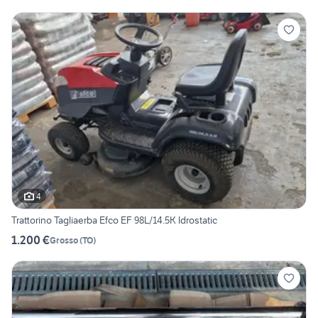
4
Trattorino Tagliaerba Efco EF 98L/14.5K Idrostatic
1.200 €
Grosso
(
TO
)