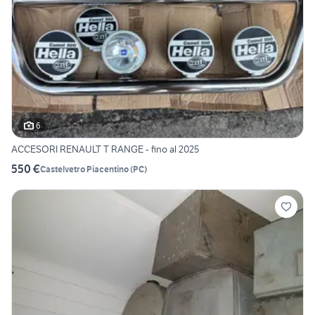
6
ACCESORI RENAULT T RANGE - fino al 2025
550 €
Castelvetro Piacentino
(
PC
)