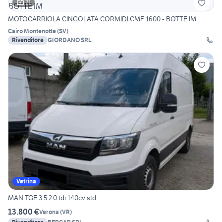
21
MOTOCARRIOLA CINGOLATA CORMIDI CMF 1600 - BOTTE IM
Cairo Montenotte
(
SV
)
Rivenditore
GIORDANO SRL
Vetrina
MAN TGE 3.5 2.0 tdi 140cv std
13.800 €
Verona
(
VR
)