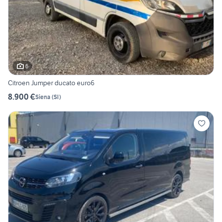
6
Citroen Jumper ducato euro6
8.900 €
Siena
(
SI
)