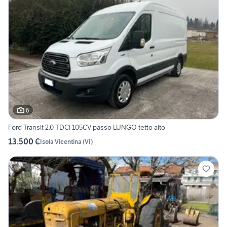
6
Ford Transit 2.0 TDCi 105CV passo LUNGO tetto alto
13.500 €
Isola Vicentina
(
VI
)