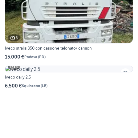
6
Iveco stralis 350 con cassone telonato/ camion
15.000 €
Padova
(
PD
)
6
Iveco daily 2.5
6.500 €
Squinzano
(
LE
)