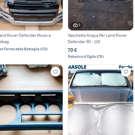
9
and Rover Defender Muso e
Vaschetta Acqua Per Land Rover
irbag
Defender 90 - 110
an Fermo della Battaglia
(
CO
)
70 €
Robecco d'Oglio
(
CR
)