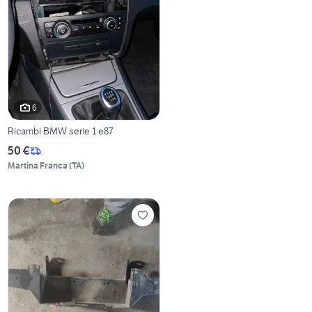
6
Ricambi BMW serie 1 e87
50 €
Martina Franca
(
TA
)