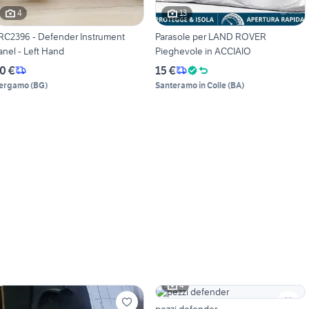
4
13
RC2396 - Defender Instrument
Parasole per LAND ROVER
anel - Left Hand
Pieghevole in ACCIAIO
0 €
15 €
ergamo
(
BG
)
Santeramo in Colle
(
BA
)
4
pezzi defender