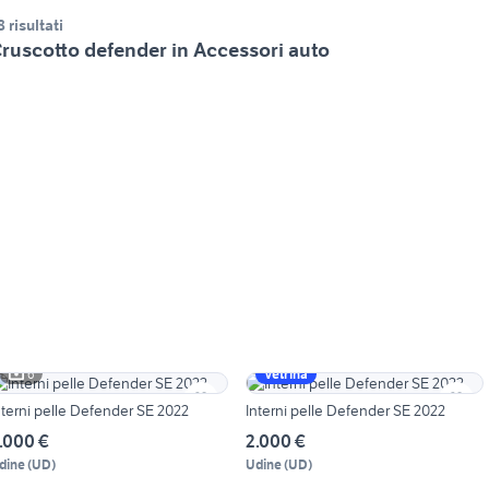
8 risultati
ruscotto defender in Accessori auto
6
Vetrina
nterni pelle Defender SE 2022
Interni pelle Defender SE 2022
.000 €
2.000 €
dine
(
UD
)
Udine
(
UD
)