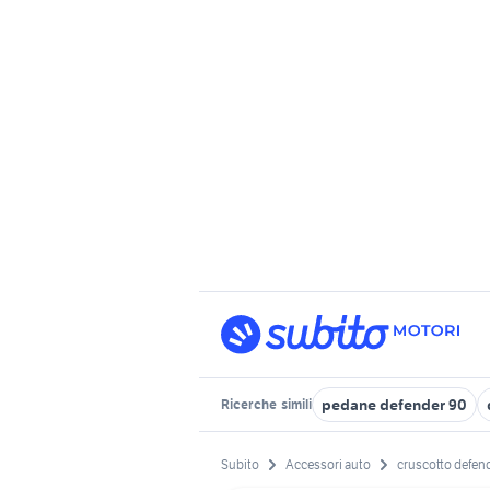
pedane defender 90
Ricerche
simili
Subito
Accessori auto
cruscotto defen