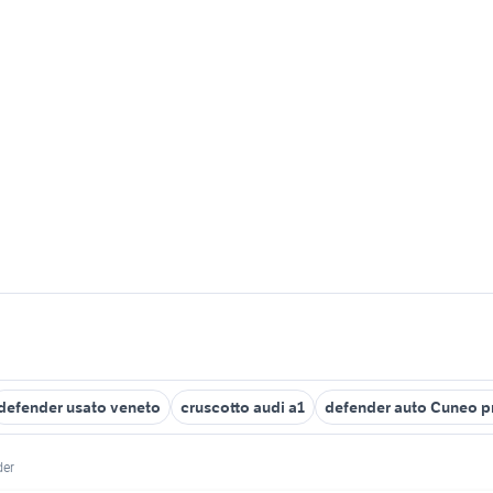
defender usato veneto
cruscotto audi a1
defender auto Cuneo p
der