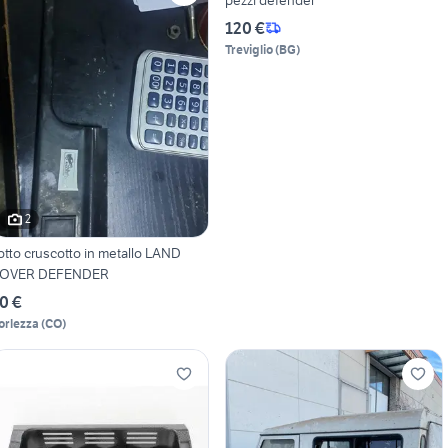
120 €
Treviglio
(
BG
)
2
otto cruscotto in metallo LAND
OVER DEFENDER
0 €
orlezza
(
CO
)