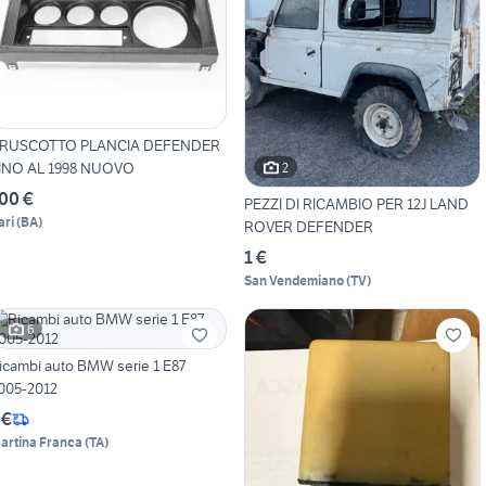
RUSCOTTO PLANCIA DEFENDER
INO AL 1998 NUOVO
2
00 €
PEZZI DI RICAMBIO PER 12J LAND
ari
(
BA
)
ROVER DEFENDER
1 €
San Vendemiano
(
TV
)
6
icambi auto BMW serie 1 E87
005-2012
 €
artina Franca
(
TA
)