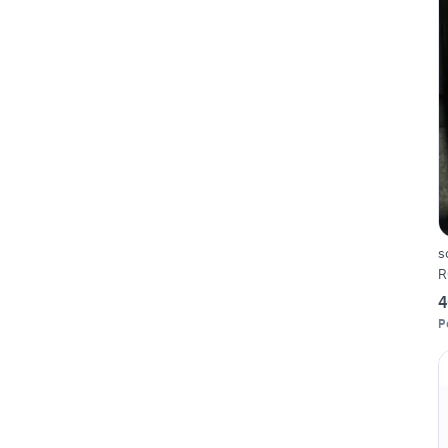
s
R
4
P