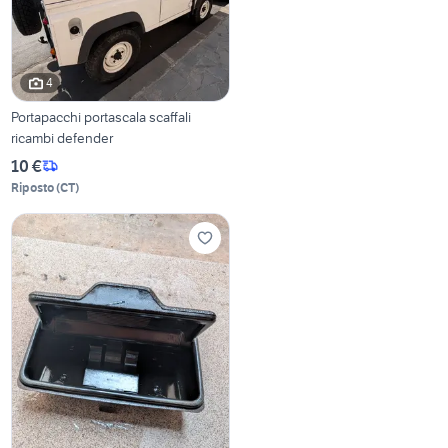
4
Portapacchi portascala scaffali
ricambi defender
10 €
Riposto
(
CT
)