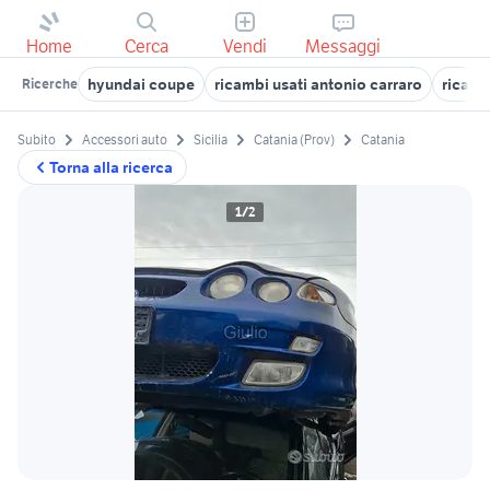
Home
Cerca
Vendi
Messaggi
hyundai coupe
ricambi usati antonio carraro
ricamb
Ricerche
Subito
Accessori auto
Sicilia
Catania (Prov)
Catania
Torna alla ricerca
1/2