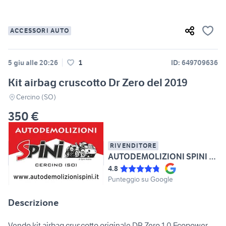
ACCESSORI AUTO
5 giu alle 20:26
1
ID: 649709636
Kit airbag cruscotto Dr Zero del 2019
Cercino (SO)
350 €
RIVENDITORE
AUTODEMOLIZIONI SPINI DI SPINI ANDREA
4.8
Punteggio su Google
Descrizione
Vendo kit airbag cruscotto originale DR Zero 1.0 Ecopower