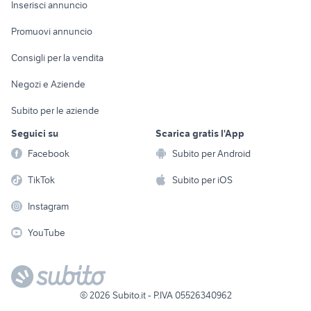
Console e
Accessori per
Casalinghi
Inserisci annuncio
Videogiochi
animali
Elettrodomestici
Promuovi annuncio
Audio/Video
Musica e Film
Giardino e Fai da te
Consigli per la vendita
Fotografia
Libri e Riviste
Abbigliamento e
Negozi e Aziende
Telefonia
Strumenti Musicali
Accessori
Subito per le aziende
Sports
Tutto per i bambini
Seguici su
Scarica gratis l'App
Biciclette
Facebook
Subito per Android
Collezionismo
TikTok
Subito per iOS
Instagram
YouTube
©
2026
Subito.it - P.IVA 05526340962