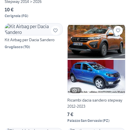
Stepway 2014 > 2026
10 €
Cerignola
(
FG
)
Kit Airbag per Dacia Sandero
Grugliasco
(
TO
)
3
Ricambi dacia sandero stepway
2012-2023
7 €
Palazzo San Gervasio
(
PZ
)