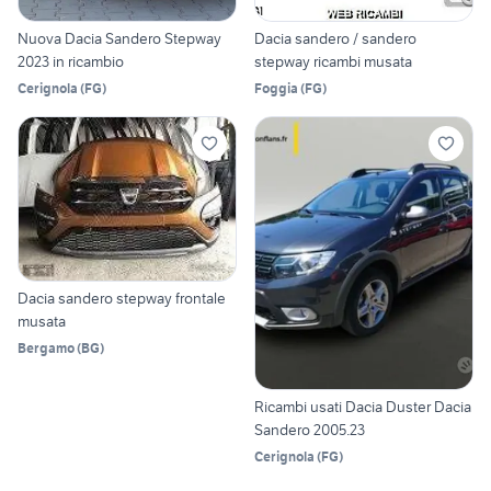
Nuova Dacia Sandero Stepway
Dacia sandero / sandero
2023 in ricambio
stepway ricambi musata
Cerignola
(
FG
)
Foggia
(
FG
)
Dacia sandero stepway frontale
musata
Bergamo
(
BG
)
Ricambi usati Dacia Duster Dacia
Sandero 2005.23
Cerignola
(
FG
)