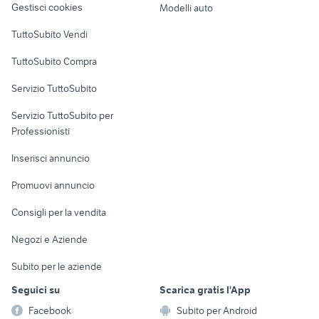
Gestisci cookies
Modelli auto
Case vacanza
TuttoSubito Vendi
Uffici e Locali
TuttoSubito Compra
commerciali
Servizio TuttoSubito
elettronica
per la casa e la
sports e hobby
Servizio TuttoSubito per
persona
Informatica
Animali
Professionisti
Arredamento e
Console e
Accessori per
Casalinghi
Inserisci annuncio
Videogiochi
animali
Elettrodomestici
Promuovi annuncio
Audio/Video
Musica e Film
Giardino e Fai da te
Consigli per la vendita
Fotografia
Libri e Riviste
Abbigliamento e
Negozi e Aziende
Telefonia
Strumenti Musicali
Accessori
Subito per le aziende
Sports
Tutto per i bambini
Seguici su
Scarica gratis l'App
Biciclette
Facebook
Subito per Android