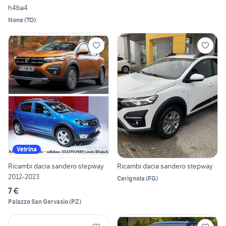
h4ba4
None
(
TO
)
Vetrina
Ricambi dacia sandero stepway
Ricambi dacia sandero stepway
2012-2023
Cerignola
(
FG
)
7 €
Palazzo San Gervasio
(
PZ
)