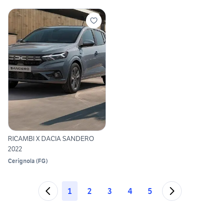
RICAMBI X DACIA SANDERO
2022
Cerignola
(
FG
)
1
2
3
4
5