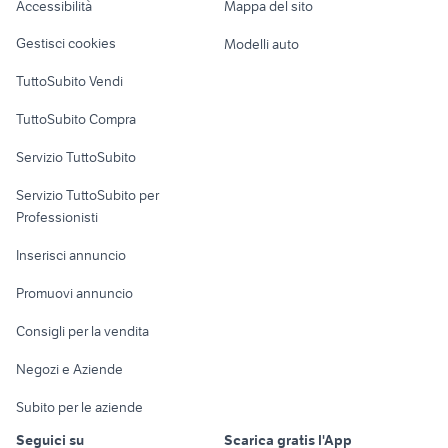
Accessibilità
Mappa del sito
Loft, mansarde e
auto usate lecco
auto cabrio
Veicoli commerciali
altro
Gestisci cookies
Modelli auto
ford mondeo
auto usate pescara
Case vacanza
TuttoSubito Vendi
pick up 4x4 usati piemonte
fiat 1100 anni 50
Uffici e Locali
auto usate chieti
regalo auto Roma
TuttoSubito Compra
commerciali
Servizio TuttoSubito
elettronica
per la casa e la
sports e hobby
Servizio TuttoSubito per
persona
Informatica
Animali
Professionisti
Arredamento e
Console e
Accessori per
Casalinghi
Inserisci annuncio
Videogiochi
animali
Elettrodomestici
Promuovi annuncio
Audio/Video
Musica e Film
Giardino e Fai da te
Consigli per la vendita
Fotografia
Libri e Riviste
Abbigliamento e
Negozi e Aziende
Telefonia
Strumenti Musicali
Accessori
Subito per le aziende
Sports
Tutto per i bambini
Seguici su
Scarica gratis l'App