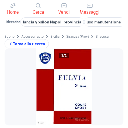
Home
Cerca
Vendi
Messaggi
lancia ypsilon Napoli provincia
uso manutenzione por
Ricerche
Subito
Accessori auto
Sicilia
Siracusa (Prov)
Siracusa
Torna alla ricerca
1/1