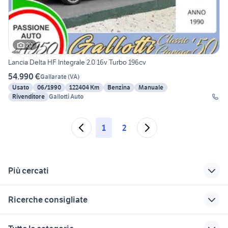
20
Lancia Delta HF Integrale 2.0 16v Turbo 196cv
54.990 €
Gallarate
(
VA
)
Usato
06/1990
122404 Km
Benzina
Manuale
Rivenditore
Gallotti Auto
1
2
Più cercati
Correlati
Richerche simili
Suggerimenti
Ricerche consigliate
fiat 500 epoca
fari lancia delta
lancia delta integrale
Padova provincia
anteriore
land rover discovery sport
auto usate stradella
lancia delta nera