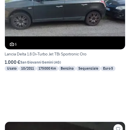
6
Lancia Delta 1.8 Di-Turbo Jet TBi Sportronic Oro
1.000 €
San Giovanni Gemini
(
AG
)
Usato
10/2011
175000 Km
Benzina
Sequenziale
Euro 5