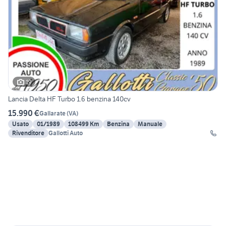
19
Lancia Delta HF Turbo 1.6 benzina 140cv
15.990 €
Gallarate
(
VA
)
Usato
01/1989
108499 Km
Benzina
Manuale
Rivenditore
Gallotti Auto