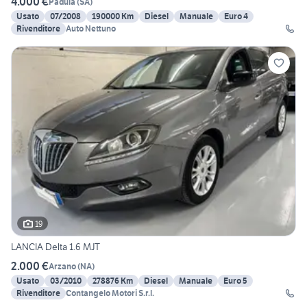
4.000 €
Padula
(
SA
)
Usato
07/2008
190000 Km
Diesel
Manuale
Euro 4
Rivenditore
Auto Nettuno
19
LANCIA Delta 1.6 MJT
2.000 €
Arzano
(
NA
)
Usato
03/2010
278876 Km
Diesel
Manuale
Euro 5
Rivenditore
Contangelo Motori S.r.l.