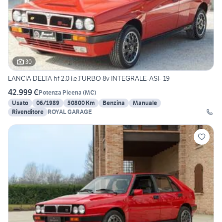
30
LANCIA DELTA hf 2.0 i.e.TURBO 8v INTEGRALE-ASI- 19
42.999 €
Potenza Picena
(
MC
)
Usato
06/1989
50800 Km
Benzina
Manuale
Rivenditore
ROYAL GARAGE