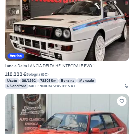
Vetrina
Lancia Delta LANCIA DELTA HF INTEGRALE EVO 1
110.000 €
Bologna
(
BO
)
Usato
06/1992
78801 Km
Benzina
Manuale
Rivenditore
MILLENNIUM SERVICE S.R.L.