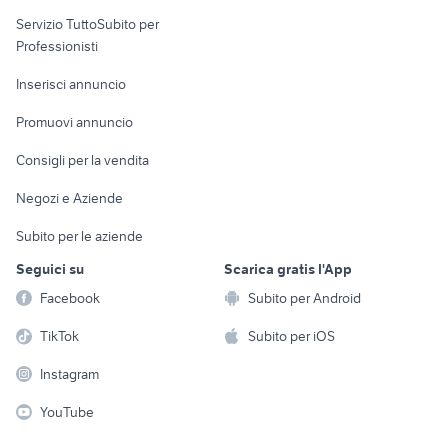
elettronica
per la casa e la
sports e hobby
Servizio TuttoSubito per
persona
Informatica
Animali
Professionisti
Arredamento e
Console e
Accessori per
Casalinghi
Inserisci annuncio
Videogiochi
animali
Elettrodomestici
Promuovi annuncio
Audio/Video
Musica e Film
Giardino e Fai da te
Consigli per la vendita
Fotografia
Libri e Riviste
Abbigliamento e
Negozi e Aziende
Telefonia
Strumenti Musicali
Accessori
Subito per le aziende
Sports
Tutto per i bambini
Seguici su
Scarica gratis l'App
Biciclette
Facebook
Subito per Android
Collezionismo
TikTok
Subito per iOS
Instagram
YouTube