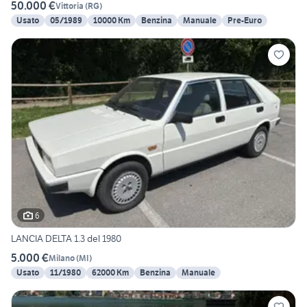
50.000 €
Vittoria
(
RG
)
Usato
05/1989
10000 Km
Benzina
Manuale
Pre-Euro
6
LANCIA DELTA 1.3 del 1980
5.000 €
Milano
(
MI
)
Usato
11/1980
62000 Km
Benzina
Manuale