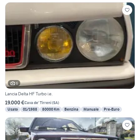
6
Lancia Delta HF Turbo i.e.
19.000 €
Cava de' Tirreni
(
SA
)
Usato
01/1988
80000 Km
Benzina
Manuale
Pre-Euro