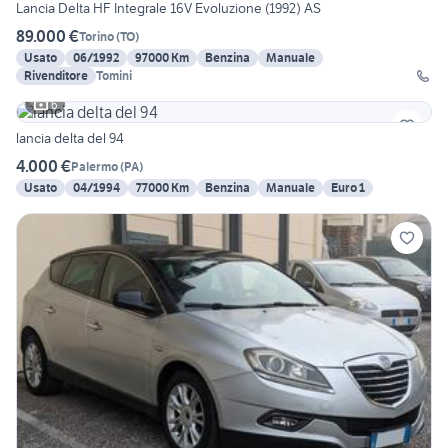
Lancia Delta HF Integrale 16V Evoluzione (1992) AS
89.000 €
Torino
(
TO
)
Usato
06/1992
97000 Km
Benzina
Manuale
Rivenditore
Tomini
6
lancia delta del 94
4.000 €
Palermo
(
PA
)
Usato
04/1994
77000 Km
Benzina
Manuale
Euro 1