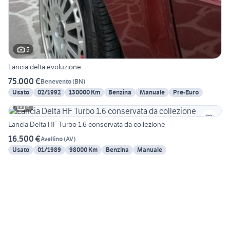
5
Lancia delta evoluzione
75.000 €
Benevento
(
BN
)
Usato
02/1992
130000 Km
Benzina
Manuale
Pre-Euro
6
Lancia Delta HF Turbo 1.6 conservata da collezione
16.500 €
Avellino
(
AV
)
Usato
01/1989
98000 Km
Benzina
Manuale