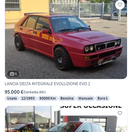
6
LANCIA DELTA INTEGRALE EVOLUZIONE EVO 2
95.000 €
Corbetta
(
MI
)
Usato
12/1993
90000 Km
Benzina
Manuale
Euro 1