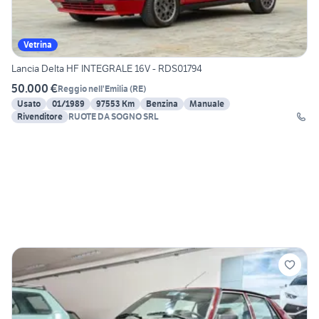
Vetrina
Lancia Delta HF INTEGRALE 16V - RDS01794
50.000 €
Reggio nell'Emilia
(
RE
)
Usato
01/1989
97553 Km
Benzina
Manuale
Rivenditore
RUOTE DA SOGNO SRL