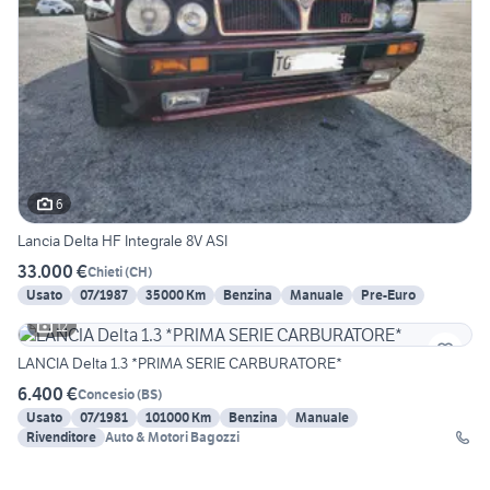
6
Lancia Delta HF Integrale 8V ASI
33.000 €
Chieti
(
CH
)
Usato
07/1987
35000 Km
Benzina
Manuale
Pre-Euro
12
LANCIA Delta 1.3 *PRIMA SERIE CARBURATORE*
6.400 €
Concesio
(
BS
)
Usato
07/1981
101000 Km
Benzina
Manuale
Rivenditore
Auto & Motori Bagozzi