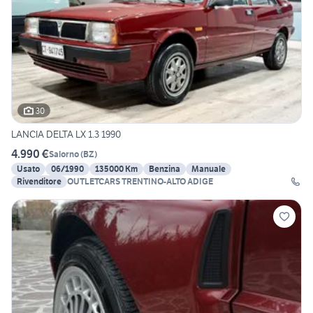
30
LANCIA DELTA LX 1.3 1990
4.990 €
Salorno
(
BZ
)
Usato
06/1990
135000 Km
Benzina
Manuale
Rivenditore
OUTLETCARS TRENTINO-ALTO ADIGE