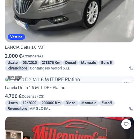
Vetrina
LANCIA Delta 1.6 MJT
2.000 €
Arzano
(
NA
)
Usato
03/2010
278876 Km
Diesel
Manuale
Euro 5
Rivenditore
Contangelo Motori S.r.l.
18
Lancia Delta 1.6 MJT DPF Platino
4.700 €
Cosenza
(
CS
)
Usato
12/2009
200000 Km
Diesel
Manuale
Euro 5
Rivenditore
AMGLOBAL