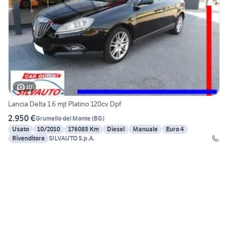
10
Lancia Delta 1.6 mjt Platino 120cv Dpf
2.950 €
Grumello del Monte
(
BG
)
Usato
10/2010
176085 Km
Diesel
Manuale
Euro 4
Rivenditore
SILVAUTO S.p.A.