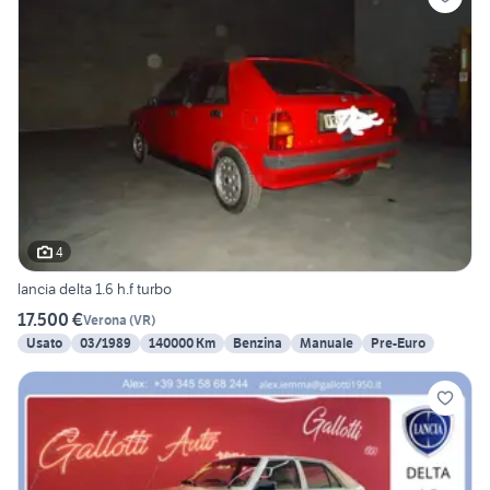
4
lancia delta 1.6 h.f turbo
17.500 €
Verona
(
VR
)
Usato
03/1989
140000 Km
Benzina
Manuale
Pre-Euro