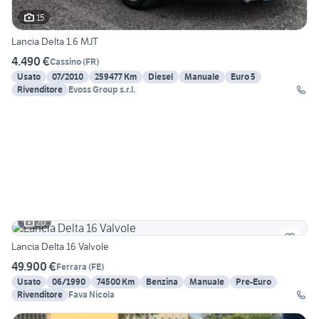
15
Lancia Delta 1.6 MJT
4.490 €
Cassino
(
FR
)
Usato
07/2010
259477 Km
Diesel
Manuale
Euro 5
Rivenditore
Evoss Group s.r.l.
20
Lancia Delta 16 Valvole
49.900 €
Ferrara
(
FE
)
Usato
06/1990
74500 Km
Benzina
Manuale
Pre-Euro
Rivenditore
Fava Nicola