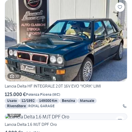
30
Lancia Delta HF INTEGRALE 2.0T 16V EVO 'YORK' LIMI
125.000 €
Potenza Picena
(
MC
)
Usato
12/1992
149000 Km
Benzina
Manuale
Rivenditore
ROYAL GARAGE
22
Lancia Delta 1.6 MJT DPF Oro