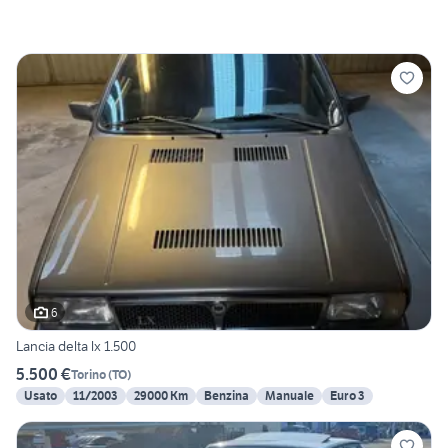
6
Lancia delta lx 1.500
5.500 €
Torino
(
TO
)
Usato
11/2003
29000 Km
Benzina
Manuale
Euro 3