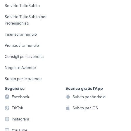
Servizio TuttoSubito
elettronica
per la casa e la
sports e hobby
Servizio TuttoSubito per
persona
Informatica
Animali
Professionisti
Arredamento e
Console e
Accessori per
Casalinghi
Inserisci annuncio
Videogiochi
animali
Elettrodomestici
Promuovi annuncio
Audio/Video
Musica e Film
Giardino e Fai da te
Consigli per la vendita
Fotografia
Libri e Riviste
Abbigliamento e
Negozi e Aziende
Telefonia
Strumenti Musicali
Accessori
Subito per le aziende
Sports
Tutto per i bambini
Seguici su
Scarica gratis l'App
Biciclette
Facebook
Subito per Android
Collezionismo
TikTok
Subito per iOS
Instagram
YouTube