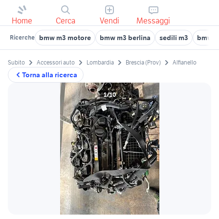
Home
Cerca
Vendi
Messaggi
bmw m3 motore
bmw m3 berlina
sedili m3
bmw m
Ricerche
Subito
Accessori auto
Lombardia
Brescia (Prov)
Alfianello
Torna alla ricerca
1/10