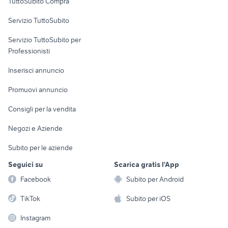
TuttoSubito Compra
commerciali
toyota aygo usata roma
chevrolet spark
Servizio TuttoSubito
elettronica
per la casa e la
sports e hobby
Servizio TuttoSubito per
persona
Informatica
Animali
Professionisti
Arredamento e
Console e
Accessori per
Casalinghi
Inserisci annuncio
Videogiochi
animali
Elettrodomestici
Promuovi annuncio
Audio/Video
Musica e Film
Giardino e Fai da te
Consigli per la vendita
Fotografia
Libri e Riviste
Abbigliamento e
Negozi e Aziende
Telefonia
Strumenti Musicali
Accessori
Subito per le aziende
Sports
Tutto per i bambini
Seguici su
Scarica gratis l'App
Biciclette
Facebook
Subito per Android
Collezionismo
TikTok
Subito per iOS
Instagram