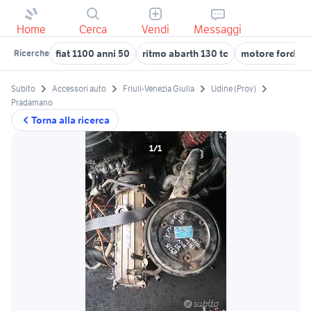
Home
Cerca
Vendi
Messaggi
fiat 1100 anni 50
ritmo abarth 130 tc
motore ford fies
Ricerche
Subito
Accessori auto
Friuli-Venezia Giulia
Udine (Prov)
Pradamano
Torna alla ricerca
1/1