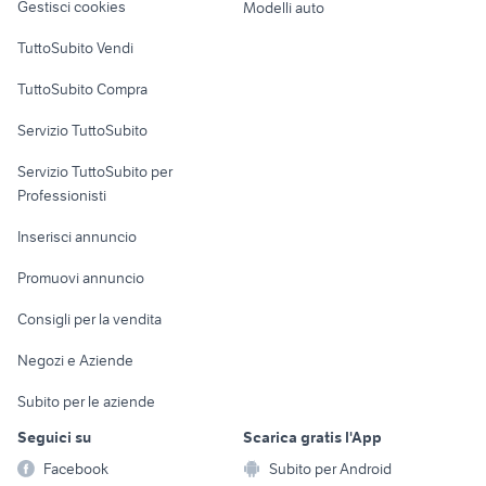
Gestisci cookies
Modelli auto
ford focus 2019 accessori auto
ford focus 1999 accessori auto
Case vacanza
auto usate pescara
nissan silvia
TuttoSubito Vendi
Uffici e Locali
golf 6
chevrolet spark
TuttoSubito Compra
commerciali
hyundai coupe
auto usate nettuno
Servizio TuttoSubito
auto usate imola
lancia ypsilon Napoli provincia
elettronica
per la casa e la
sports e hobby
toyota corolla
Servizio TuttoSubito per
persona
auto usate mantova
Informatica
Animali
Professionisti
Arredamento e
Console e
Accessori per
Casalinghi
Inserisci annuncio
Videogiochi
animali
Elettrodomestici
Promuovi annuncio
Audio/Video
Musica e Film
Giardino e Fai da te
Consigli per la vendita
Fotografia
Libri e Riviste
Abbigliamento e
Negozi e Aziende
Telefonia
Strumenti Musicali
Accessori
Subito per le aziende
Sports
Tutto per i bambini
Seguici su
Scarica gratis l'App
Biciclette
Facebook
Subito per Android