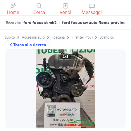
Home
Cerca
Vendi
Messaggi
ford focus st mk2
ford focus sw auto Roma provincia
Ricerche
Subito
Accessori auto
Toscana
Firenze (Prov)
Scandicci
Torna alla ricerca
1/5