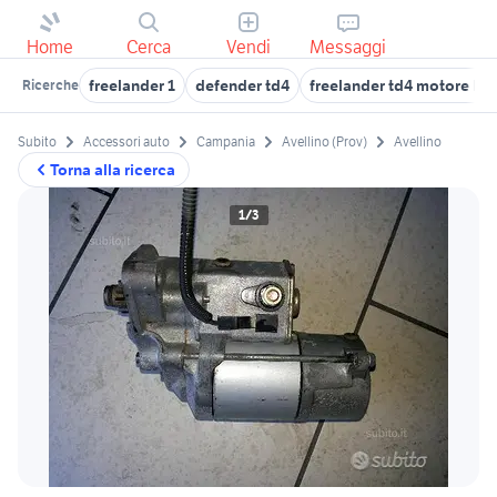
Home
Cerca
Vendi
Messaggi
freelander 1
defender td4
freelander td4 motore b
Ricerche
Subito
Accessori auto
Campania
Avellino (Prov)
Avellino
Torna alla ricerca
1/3