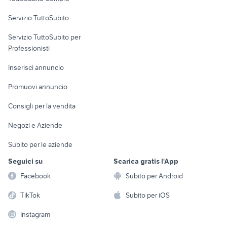
commerciali
auto usate taranto privati
suzuki jimny diesel
Servizio TuttoSubito
auto honda hr v
elettronica
per la casa e la
auto grandinate
sports e hobby
Servizio TuttoSubito per
persona
Informatica
Animali
Professionisti
Arredamento e
Console e
Accessori per
Casalinghi
Inserisci annuncio
Videogiochi
animali
Elettrodomestici
Promuovi annuncio
Audio/Video
Musica e Film
Giardino e Fai da te
Consigli per la vendita
Fotografia
Libri e Riviste
Abbigliamento e
Negozi e Aziende
Telefonia
Strumenti Musicali
Accessori
Subito per le aziende
Sports
Tutto per i bambini
Seguici su
Scarica gratis l'App
Biciclette
Facebook
Subito per Android
Collezionismo
TikTok
Subito per iOS
Instagram