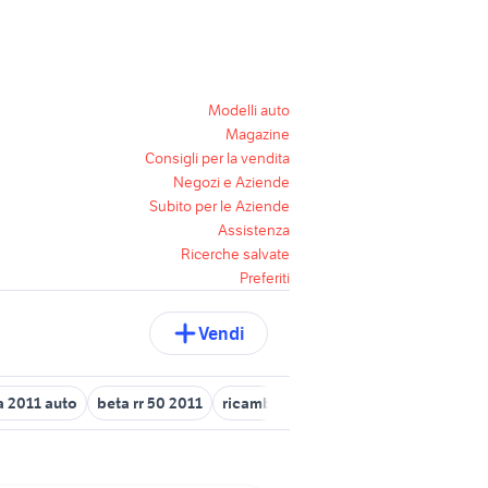
Modelli auto
Magazine
Consigli per la vendita
Negozi e Aziende
Subito per le Aziende
Assistenza
Ricerche salvate
Preferiti
Vendi
a 2011 auto
beta rr 50 2011
ricambi freelander 2
fiat idea 2011