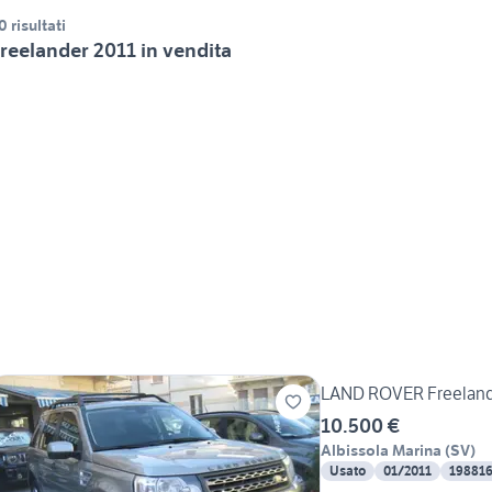
0 risultati
reelander 2011 in vendita
LAND ROVER Freeland
10.500 €
Albissola Marina
(
SV
)
Usato
01/2011
19881