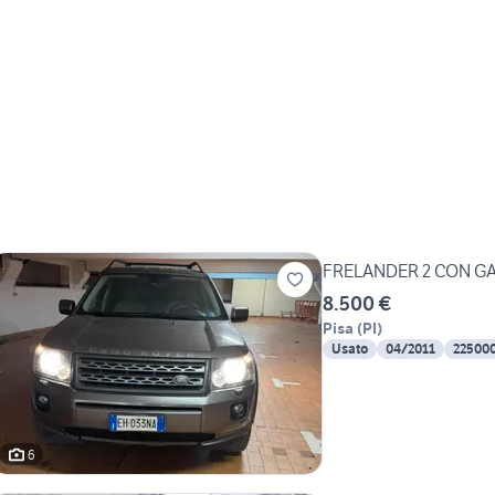
FRELANDER 2 CON G
8.500 €
Pisa
(
PI
)
Usato
04/2011
22500
6