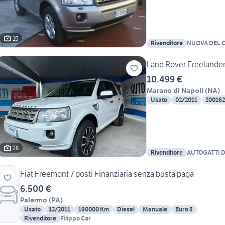
15
Rivenditore
NUOVA DEL C
Land Rover Freelander
10.499 €
Marano di Napoli
(
NA
)
Usato
02/2011
20016
28
Rivenditore
AUTOGATTI D
Fiat Freemont 7 posti Finanziaria senza busta paga
6.500 €
Palermo
(
PA
)
Usato
12/2011
190000 Km
Diesel
Manuale
Euro 5
Rivenditore
Filippo Car