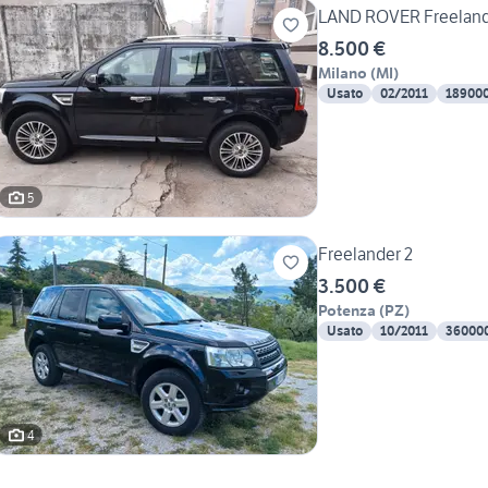
LAND ROVER Freelander
8.500 €
Milano
(
MI
)
Usato
02/2011
18900
5
Freelander 2
3.500 €
Potenza
(
PZ
)
Usato
10/2011
36000
4