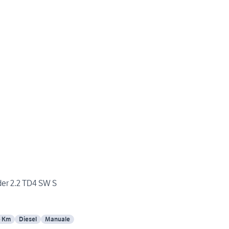
er 2.2 TD4 SW S
6 Km
Diesel
Manuale