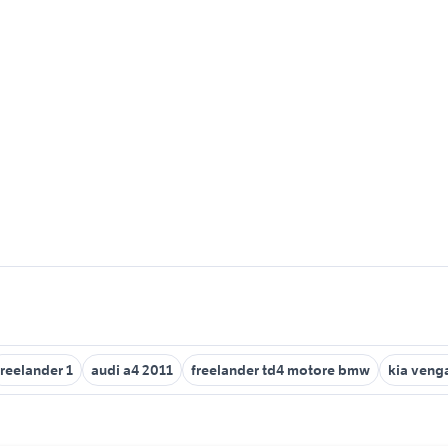
freelander 1
audi a4 2011
freelander td4 motore bmw
kia veng