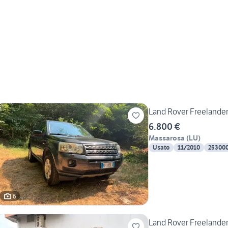
Land Rover Freelander
6.800 €
Massarosa
(
LU
)
Usato
11/2010
25300
6
Land Rover Freelander 