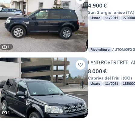
4.900 €
San Giorgio Ionico
(
TA
)
Usato
11/2011
270000
11
Rivenditore
AUTOMOTO GI
LAND ROVER FREELAN
8.000 €
Capriva del Friuli
(
GO
)
Usato
11/2011
18500
6