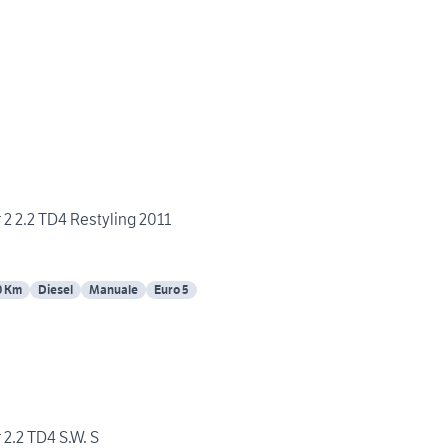
 2 2.2 TD4 Restyling 2011
0 Km
Diesel
Manuale
Euro 5
2.2 TD4 S.W. S