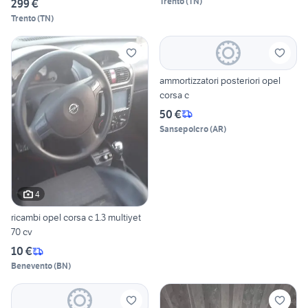
Trento
(
TN
)
299 €
Trento
(
TN
)
ammortizzatori posteriori opel
corsa c
50 €
Sansepolcro
(
AR
)
4
ricambi opel corsa c 1.3 multiyet
70 cv
10 €
Benevento
(
BN
)