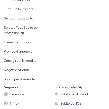
Uffici e Locali
TuttoSubito Compra
commerciali
Servizio TuttoSubito
elettronica
per la casa e la
sports e hobby
Servizio TuttoSubito per
persona
Informatica
Animali
Professionisti
Arredamento e
Console e
Accessori per
Casalinghi
Inserisci annuncio
Videogiochi
animali
Elettrodomestici
Promuovi annuncio
Audio/Video
Musica e Film
Giardino e Fai da te
Consigli per la vendita
Fotografia
Libri e Riviste
Abbigliamento e
Negozi e Aziende
Telefonia
Strumenti Musicali
Accessori
Subito per le aziende
Sports
Tutto per i bambini
Seguici su
Scarica gratis l'App
Biciclette
Facebook
Subito per Android
Collezionismo
TikTok
Subito per iOS