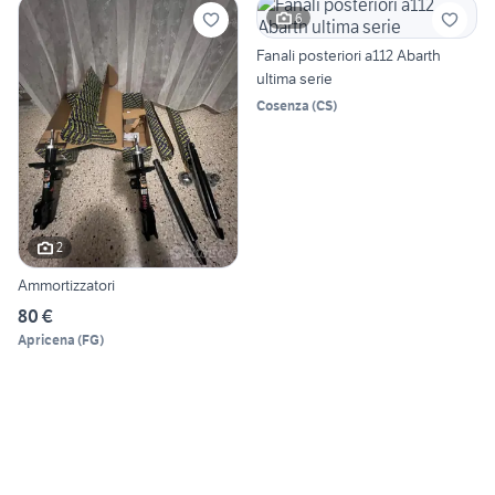
6
Fanali posteriori a112 Abarth
ultima serie
Cosenza
(
CS
)
2
Ammortizzatori
80 €
Apricena
(
FG
)