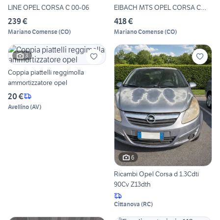
LINE OPEL CORSA C 00-06
EIBACH MTS OPEL CORSA C
00-0
239 €
418 €
Mariano Comense
(
CO
)
Mariano Comense
(
CO
)
3
Coppia piattelli reggimolla
ammortizzatore opel
20 €
Avellino
(
AV
)
6
Ricambi Opel Corsa d 1.3Cdti
90Cv Z13dth
Cittanova
(
RC
)