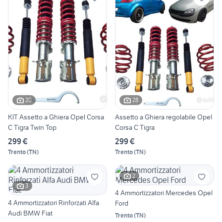
20
28
KIT Assetto a Ghiera Opel Corsa
Assetto a Ghiera regolabile Opel
C Tigra Twin Top
Corsa C Tigra
299 €
299 €
Trento
(
TN
)
Trento
(
TN
)
2
3
4 Ammortizzatori Mercedes Opel
4 Ammortizzatori Rinforzati Alfa
Ford
Audi BMW Fiat
Trento
(
TN
)