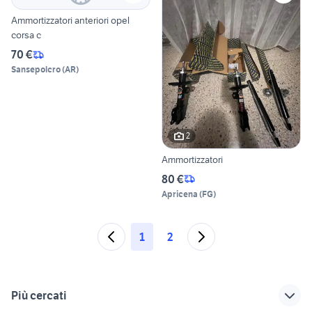
Ammortizzatori anteriori opel
corsa c
70 €
Sansepolcro
(
AR
)
2
Ammortizzatori
80 €
Apricena
(
FG
)
1
2
Più cercati