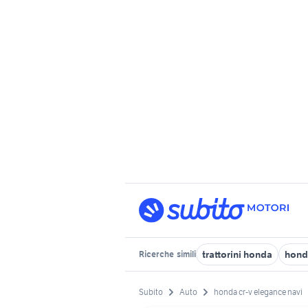
trattorini honda
hond
Ricerche
simili
Subito
Auto
honda cr-v elegance navi