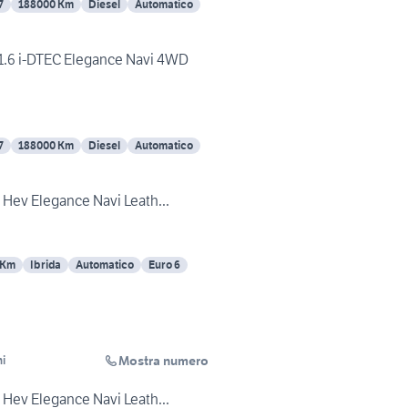
7
188000 Km
Diesel
Automatico
.6 i-DTEC Elegance Navi 4WD
7
188000 Km
Diesel
Automatico
 Hev Elegance Navi Leath...
 Km
Ibrida
Automatico
Euro 6
Mostra numero
i
 Hev Elegance Navi Leath...