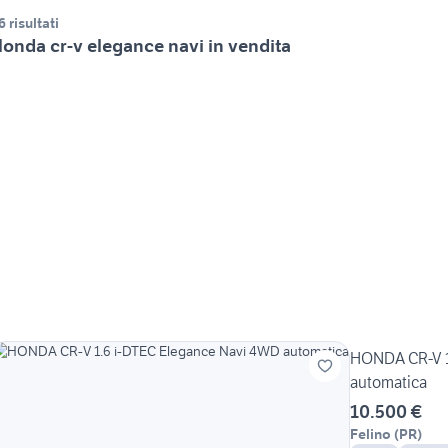
6 risultati
onda cr-v elegance navi in vendita
HONDA CR-V 1
automatica
10.500 €
Felino
(
PR
)