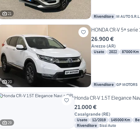
21
Rivenditore
M AUTO S.R.L
HONDA CR-V 5ª serie 1
26.900 €
Arezzo
(
AR
)
Usato
2022
87000 Km
20
Rivenditore
GP MOTORS
Honda CR-V 1.5T Elegance Nav
21.000 €
Casalgrande
(
RE
)
Usato
12/2019
145000 Km
Be
29
Rivenditore
Sissi Auto