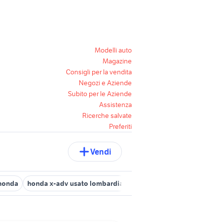
Modelli auto
Magazine
Consigli per la vendita
Negozi e Aziende
Subito per le Aziende
Assistenza
Ricerche salvate
Preferiti
Vendi
 honda
honda x-adv usato lombardia
auto honda hr v
honda me