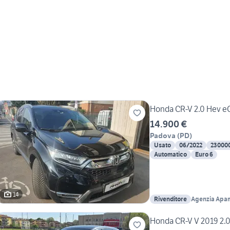
Honda CR-V 2.0 Hev 
14.900 €
Padova
(
PD
)
Usato
06/2022
23000
Automatico
Euro 6
14
Rivenditore
Agenzia Apa
Honda CR-V V 2019 2.0