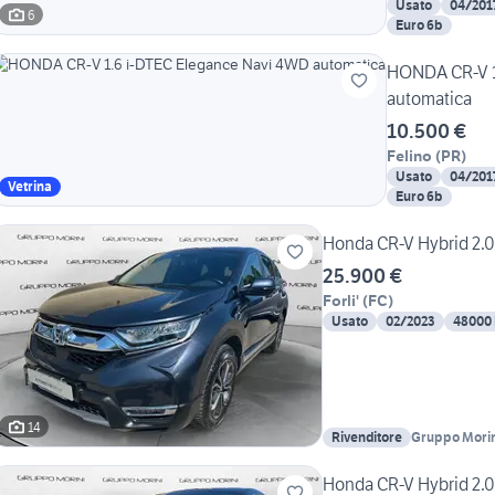
Usato
04/201
6
Euro 6b
HONDA CR-V 1
automatica
10.500 €
Felino
(
PR
)
Usato
04/201
Vetrina
Euro 6b
Honda CR-V Hybrid 2.0
25.900 €
Forli'
(
FC
)
Usato
02/2023
48000
14
Rivenditore
Gruppo Morin
Honda CR-V Hybrid 2.0