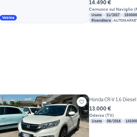
14.490 €
Cernusco sul Naviglio
(
Usato
11/2017
150000
Vetrina
Rivenditore
AUTOMARKET
Honda CR-V 1.6 Diesel
13.000 €
Oderzo
(
TV
)
Usato
08/2016
14100