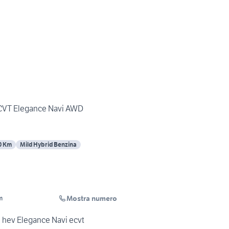
eCVT Elegance Navi AWD
0 Km
Mild Hybrid Benzina
Mostra numero
m
 hev Elegance Navi ecvt