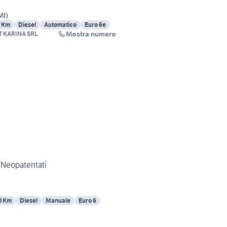
MI
)
 Km
Diesel
Automatico
Euro 6e
Mostra numero
 KARINA SRL
 Neopatentati
0 Km
Diesel
Manuale
Euro 6