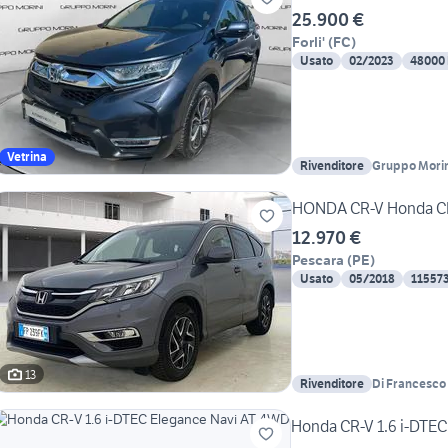
25.900 €
Forli'
(
FC
)
Usato
02/2023
48000
Vetrina
Rivenditore
Gruppo Morin
HONDA CR-V Honda CR-
12.970 €
Pescara
(
PE
)
Usato
05/2018
11557
13
Rivenditore
Di Francesco
Honda CR-V 1.6 i-DTE