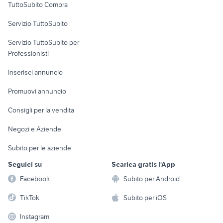
regalo auto Roma
auto usate mantova
TuttoSubito Compra
commerciali
auto usate reggio emilia
microcar auto
Servizio TuttoSubito
golf 4 r32
elettronica
per la casa e la
auto usate imola
sports e hobby
Servizio TuttoSubito per
persona
Informatica
Animali
Professionisti
Arredamento e
Console e
Accessori per
Casalinghi
Inserisci annuncio
Videogiochi
animali
Elettrodomestici
Promuovi annuncio
Audio/Video
Musica e Film
Giardino e Fai da te
Consigli per la vendita
Fotografia
Libri e Riviste
Abbigliamento e
Negozi e Aziende
Telefonia
Strumenti Musicali
Accessori
Subito per le aziende
Sports
Tutto per i bambini
Seguici su
Scarica gratis l'App
Biciclette
Facebook
Subito per Android
Collezionismo
TikTok
Subito per iOS
Instagram