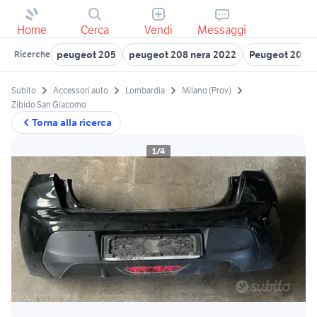
Home
Cerca
Vendi
Messaggi
peugeot 205
peugeot 208 nera 2022
Peugeot 208
Ricerche
Subito
Accessori auto
Lombardia
Milano (Prov)
Zibido San Giacomo
Torna alla ricerca
1/4