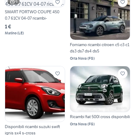
9
SMART FORTWO COUPE 450
0.7 61CV 04-07 ricambi-
1 €
Matino
(
LE
)
Forniamo ricambi citroen c5 c3 c1
ds3 ds7 ds4 ds5
Orta Nova
(
FG
)
Ricambi fiat 500l cross disponibili
Orta Nova
(
FG
)
Disponibili ricambi suzuki swift
ignis sx4 s-cross