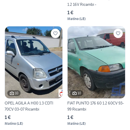
1.2 16V Ricambi -
1 €
Matino
(
LE
)
10
10
OPEL AGILA A H00 1.3 CDTI
FIAT PUNTO 176 60 1.2 60CV 93-
70CV 03-07 Ricambi
99 Ricambi
1 €
1 €
Matino
(
LE
)
Matino
(
LE
)