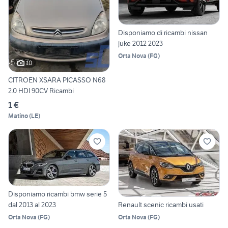
Disponiamo di ricambi nissan
juke 2012 2023
Orta Nova
(
FG
)
10
CITROEN XSARA PICASSO N68
2.0 HDI 90CV Ricambi
1 €
Matino
(
LE
)
Disponiamo ricambi bmw serie 5
Renault scenic ricambi usati
dal 2013 al 2023
Orta Nova
(
FG
)
Orta Nova
(
FG
)