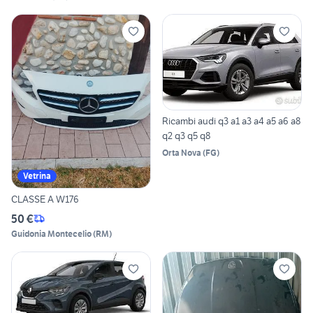
Ricambi audi q3 a1 a3 a4 a5 a6 a8
q2 q3 q5 q8
Orta Nova
(
FG
)
Vetrina
CLASSE A W176
50 €
Guidonia Montecelio
(
RM
)