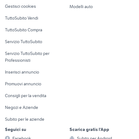
Veicoli commerciali
altro
Gestisci cookies
Modelli auto
Case vacanza
TuttoSubito Vendi
Uffici e Locali
TuttoSubito Compra
commerciali
Servizio TuttoSubito
elettronica
per la casa e la
sports e hobby
Servizio TuttoSubito per
persona
Informatica
Animali
Professionisti
Arredamento e
Console e
Accessori per
Casalinghi
Inserisci annuncio
Videogiochi
animali
Elettrodomestici
Promuovi annuncio
Audio/Video
Musica e Film
Giardino e Fai da te
Consigli per la vendita
Fotografia
Libri e Riviste
Abbigliamento e
Negozi e Aziende
Telefonia
Strumenti Musicali
Accessori
Subito per le aziende
Sports
Tutto per i bambini
Seguici su
Scarica gratis l'App
Biciclette
Facebook
Subito per Android