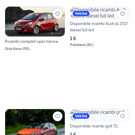
Vetrina
Disponibile ricambi Audi a1 2017
diesel full led
1 €
Ricambi completi opel meriva
Polistena
(
RC
)
Orta Nova
(
FG
)
Vetrina
Disponibile ricambi golf 7,5
1 €