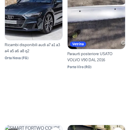
Vetrina
Ricambi disponibili audi a7 a1 a3
a4 a5 a6 a8 q2
Paraurti posteriore USATO
Orta Nova
(
FG
)
VOLVO V90 DAL 2016
Porto Viro
(
RO
)