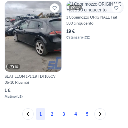
10
1 Coprimozzo ORIGINALE Fiat
500 cinqucento
19 €
Catanzaro
(
CZ
)
10
SEAT LEON 1P1 1.9 TDI 105CV
05-10 Ricambi
1 €
Matino
(
LE
)
1
2
3
4
5