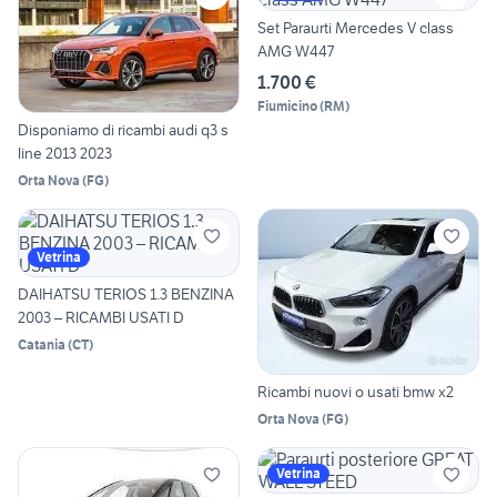
Set Paraurti Mercedes V class
AMG W447
1.700 €
Fiumicino
(
RM
)
Disponiamo di ricambi audi q3 s
line 2013 2023
Orta Nova
(
FG
)
Vetrina
DAIHATSU TERIOS 1.3 BENZINA
2003 – RICAMBI USATI D
Catania
(
CT
)
Ricambi nuovi o usati bmw x2
Orta Nova
(
FG
)
Vetrina