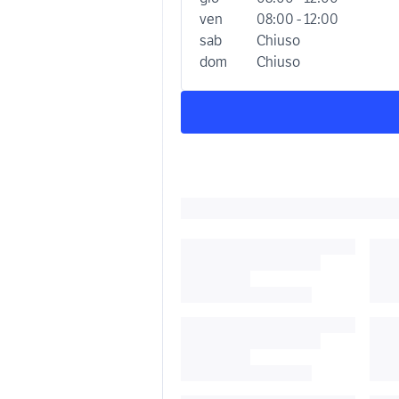
ven
08:00 - 12:00
sab
Chiuso
dom
Chiuso