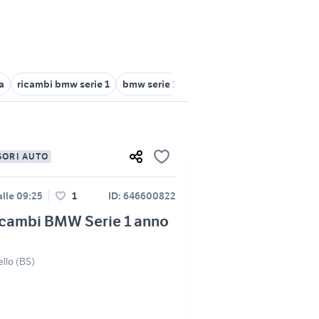
a
ricambi bmw serie 1
bmw serie 1 2008
bracciolo bmw serie 1
SORI AUTO
alle 09:25
1
ID: 646600822
icambi BMW Serie 1 anno
ello (BS)