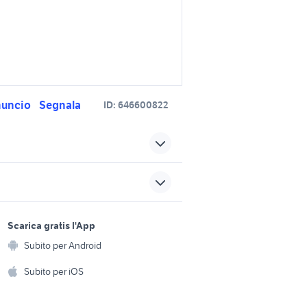
nuncio
Segnala
ID:
646600822
bmw serie 1 usata puglia
olise
bmw serie 1 blu auto
bmw serie 1 f21 accessori
sports e hobby
auto
a
Scarica gratis l'App
Animali
Subito per Android
ento e
ori auto
bmw serie 1 cabrio auto
Accessori per animali
hi
Subito per iOS
Musica e Film
omestici
nissan silvia