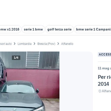
bmw x1 2016
serie 1 bmw
golf terza serie
bmw serie 1 Campani
sori auto
Lombardia
Brescia (Prov)
Alfianello
ACCES
1/4
11 mag 
Per r
2014
Alfian