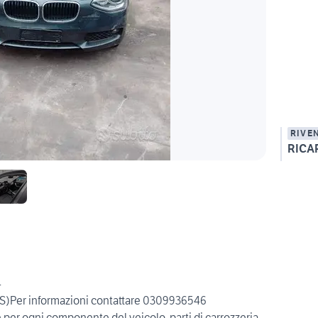
RIVE
RICA
4
BS)Per informazioni contattare 0309936546
per ogni componente del veicolo, parti di carrozzeria,