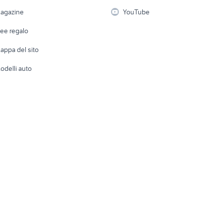
ck up
toyota aygo usata roma
alfa romeo tonale
i
Fotografia
Giardino 
agazine
YouTube
Attrezzature di lavoro
Telefonia
Abbigli
dee regalo
Accesso
e altro
appa del sito
Tutto per
odelli auto