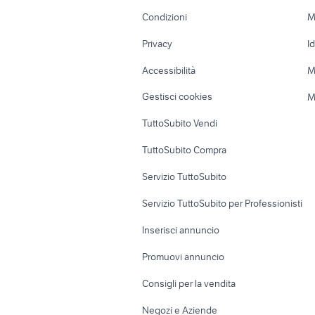
golf 6
fiorino pi
Accessori Moto
Terreni e rustic
Condizioni
M
Nautica
Garage e box
Privacy
I
Caravan e Camper
Loft, mansarde 
Accessibilità
M
Veicoli commerciali
Case vacanza
Gestisci cookies
M
Uffici e Locali
TuttoSubito Vendi
commerciali
TuttoSubito Compra
Servizio TuttoSubito
Servizio TuttoSubito per Professionisti
Inserisci annuncio
Promuovi annuncio
Consigli per la vendita
Negozi e Aziende