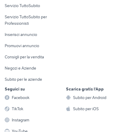
Servizio TuttoSubito
pick up 4x4 usati piemonte
auto usate pescara
elettronica
per la casa e la
sports e hobby
fiat 1100 anni 50
Servizio TuttoSubito per
persona
toyota corolla
Informatica
Animali
Professionisti
Arredamento e
Console e
Accessori per
Casalinghi
Inserisci annuncio
Videogiochi
animali
Elettrodomestici
Promuovi annuncio
Audio/Video
Musica e Film
Giardino e Fai da te
Consigli per la vendita
Fotografia
Libri e Riviste
Abbigliamento e
Negozi e Aziende
Telefonia
Strumenti Musicali
Accessori
Subito per le aziende
Sports
Tutto per i bambini
Seguici su
Scarica gratis l'App
Biciclette
Facebook
Subito per Android
Collezionismo
TikTok
Subito per iOS
Instagram
YouTube