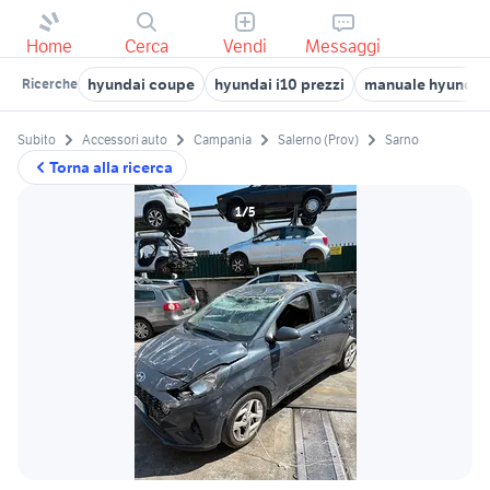
Home
Cerca
Vendi
Messaggi
hyundai coupe
hyundai i10 prezzi
manuale hyundai 
Ricerche
Subito
Accessori auto
Campania
Salerno (Prov)
Sarno
Torna alla ricerca
1/5